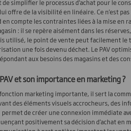
t de simplifier le processus d’achat pour le co
lui offre de la visibilité en linéaire. Ce n’est pas
 en compte les contraintes liées à la mise en rayo
asin : il se repère aisément dans les réserves, 
s utilisé, le point de vente peut facilement le tr
risation une fois devenu déchet. Le PAV optimise
 répondant aux besoins des magasins et des c
 PAV et son importance en marketing ?
onction marketing importante, il sert la comm
vant des éléments visuels accrocheurs, des in
 Il permet de créer une connexion immédiate ave
uençant positivement sa décision d’achat en m
mmunication à part entière impactant les vente