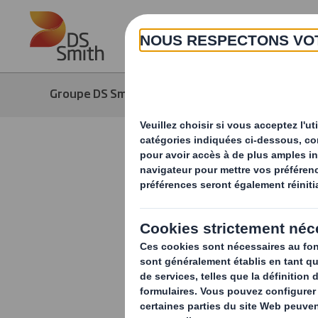
Skip to main content
Groupe DS Smith
Média
Actuali
Les avanta
vendre, se