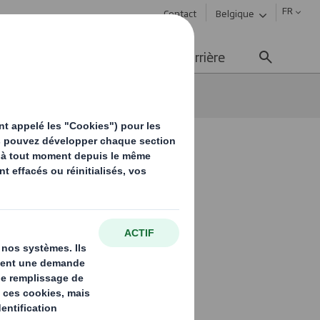
FR
Contact
Belgique
ement durable
Média
Carrière
 fonctions et usages
prêt à
es