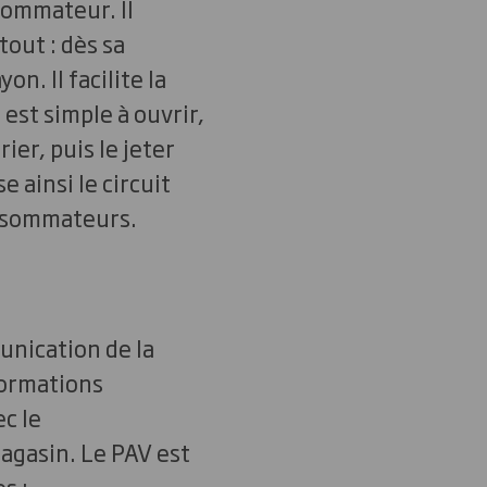
nsommateur. Il
 tout : dès sa
n. Il facilite la
est simple à ouvrir,
ier, puis le jeter
 ainsi le circuit
onsommateurs.
unication de la
formations
c le
agasin. Le PAV est
s :