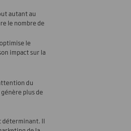
out autant au
ire le nombre de
 optimise le
son impact sur la
’attention du
 génère plus de
t déterminant. Il
arketing de la