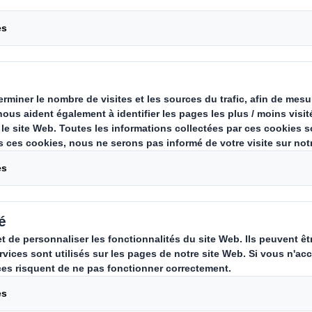
ivers captivant de l'emballage prêt
atégie marketing incontournable q
tion de protection des produits. Ex
ets d'utilisation en magasin, com
tégories de PAV (SRP et RRP) et leu
'expérience client.