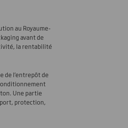
ibution au Royaume-
ackaging avant de
vité, la rentabilité
e de l’entrepôt de
e conditionnement
rton. Une partie
sport, protection,