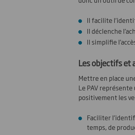
Il facilite l’iden
Il déclenche l’ac
Il simplifie l’ac
Les objectifs et
Mettre en place un
Le PAV représente u
positivement les ve
Faciliter l’iden
temps, de produc