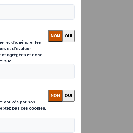
 à vendre
ui transcende
plorez des
prenez les
r impact sur