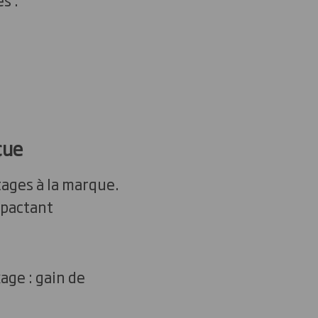
çue
ages à la marque.
mpactant
age : gain de