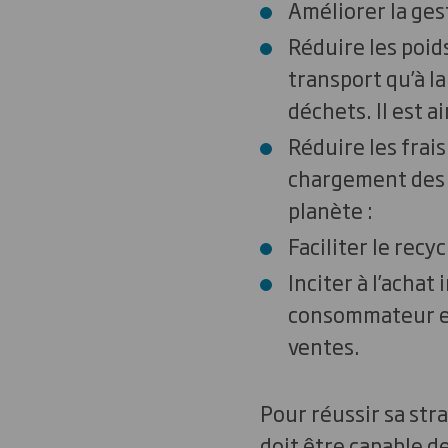
Améliorer la ges
Réduire les poid
transport qu’à l
déchets. Il est 
Réduire les frais
chargement des l
planète :
Faciliter le recyc
Inciter à l’achat
consommateur en
ventes.
Pour réussir sa stra
doit être capable d