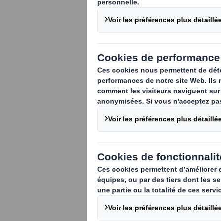
Découvrez l'un
(PAV), une str
la simple fonc
exemples concr
différentes ca
les ventes et l