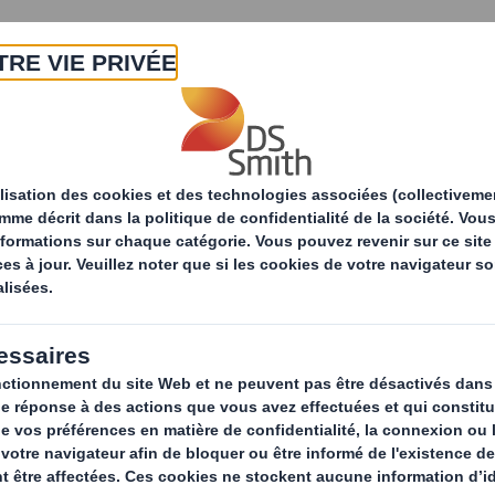
A propos
Produits & Services
Développ
tés
les avantages de l'emballage prêt à vendre et ses
ges de l’emballage 
s fonctions et usag