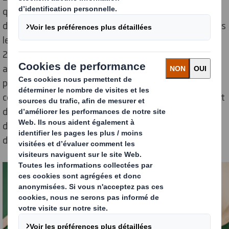
quotidien des consommateurs. Depuis sa
démocratisation au 20
e
siècle, il s’est imposé dans tous
les domaines de la vie quotidienne. Pas moins de
250 millions de tonnes sont désormais jetées chaque
année. À peine 10 % sont
recyclés
. Le plastique,
produit en masse, peu recyclé, apparaît à présent
comme un fléau pour la planète. Il existe heureusement
des alternatives.
L’
emballage sans plastique
se
développe, des solutions attractives sont déjà
disponibles.