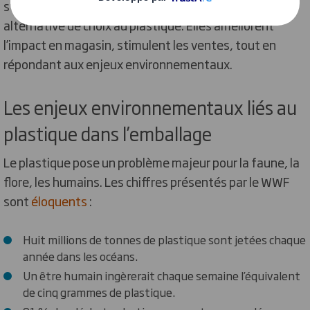
stockage. Nos solutions innovantes représentent une
alternative de choix au plastique. Elles améliorent
l’impact en magasin, stimulent les ventes, tout en
répondant aux enjeux environnementaux.
Les enjeux environnementaux liés au
plastique dans l’emballage
Le plastique pose un problème majeur pour la faune, la
flore, les humains. Les chiffres présentés par le WWF
sont
éloquents
:
Huit millions de tonnes de plastique sont jetées chaque
année dans les océans.
Un être humain ingèrerait chaque semaine l’équivalent
de cinq grammes de plastique.