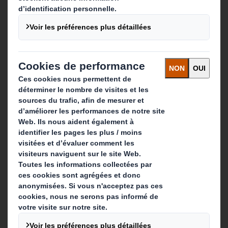
Qui sommes-nous ?
A propos
Investisseurs
Développement durable
Actualité
Carrière
Que faisons-nous ?
Solutions d'emballage
Produits de papier
Services de recyclage