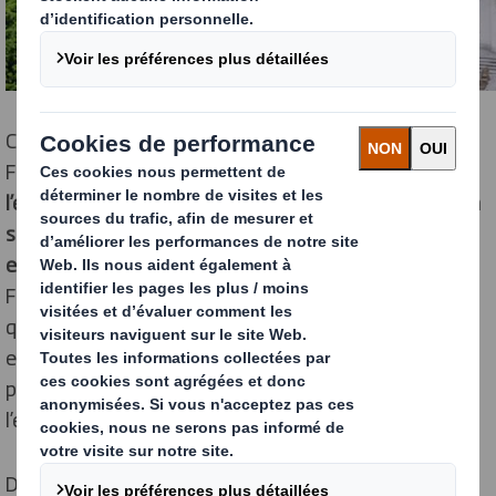
Créée et présidée par Yann Arthus-Bertrand, la
Fondation GoodPlanet a pour objectifs de
sensibiliser
l’ensemble des acteurs aux enjeux écologiques tout en
soutenant des projets de terrain solidaires et
environnementaux
dans le monde entier. En outre, la
Fondation GoodPlanet permet aux entreprises telle
que DS Smith de soutenir des projets aux impacts
environnementaux et sociaux forts, qu’il s’agisse de
projets de terrain ou de projets éducatifs sur
l’environnement et la solidarité.
Dans le cadre de son partenariat avec la Fondation