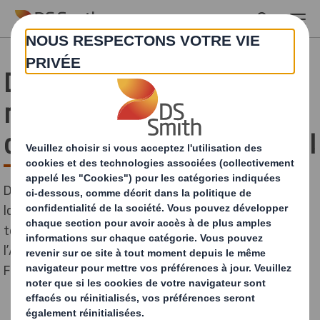
Skip to main content
DS Smith doublement
récompensé à la
cérémonie des Flexostars !
DS Smith a de nouveau été récompensé cette année
lors de la cérémonie de remise des Flexostars qui s’est
tenue jeudi 16/12 à Chamonix en marge du congrès de
l’ATF Flexo (Association Technique Française de
Flexographie).