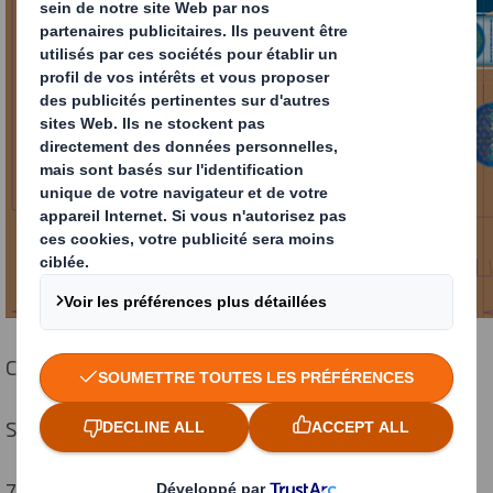
Client : BONNEVAL
Support : Kraft
7 C . Trame 100 lpi