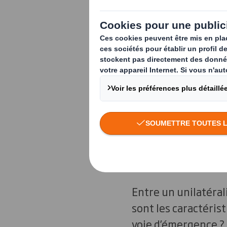
derrière elle un mon
Les causes de cette
géopolitique s’est
De fait, les relati
traditionnelle prôn
le cadre des grande
logique propre depu
Entre un unilatéral
sont les caractéris
voie d’émergence ?