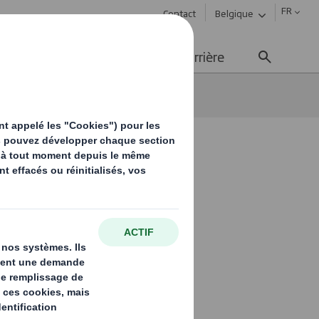
FR
Contact
Belgique
ement durable
Média
Carrière
nilatéralisme.
isme.