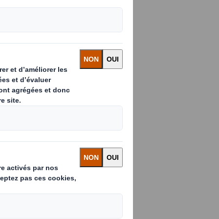
 ou de
ubresauts
diaux, la
 une crise
nt favoriser
nant le
nction, laissera