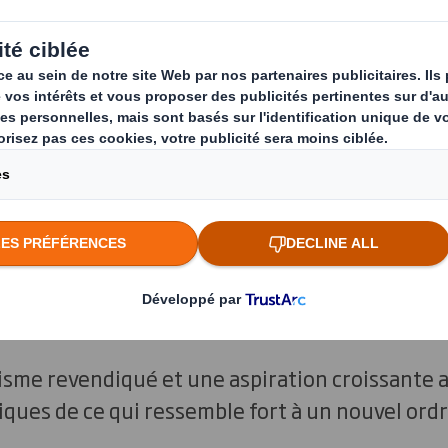
de qui ne ressemblera plus tout à fait à celui d
 évolution sont profondes et structurelles,
et 
 métamorphosé en l’espace de quelques années
ons internationales semblent revenir à une conc
ant la diplomatie de puissance à puissance, et 
s organisations supranationales qui avaient fai
is la fin de la Seconde Guerre mondiale.
isme revendiqué et une aspiration croissante au
tiques de ce qui ressemble fort à un nouvel ord