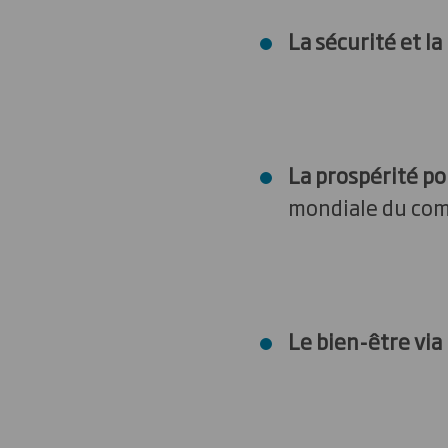
La sécurité et la
La prospérité po
mondiale du com
Le bien-être via 