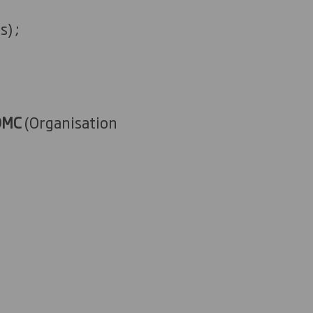
) ;
OMC
(Organisation