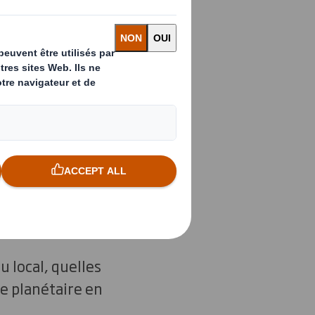
’avant.
le monde
 seulement.
eption
paraissent délaisser
t accepter leur
 local, quelles
re planétaire en