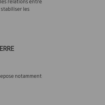
es relations entre
stabiliser les
UERRE
e repose notamment