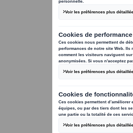
Peut-on encor
communauté in
économiques f
tension migrat
sanitaire aux
l’émergence d’
protectionnisme
Il est déjà acquis q