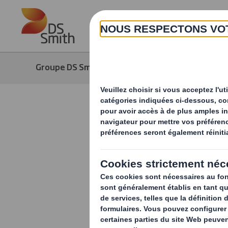
Skip to main content
Groupe DS Smith
Média
Actuali
Les enjeux
multilatéra