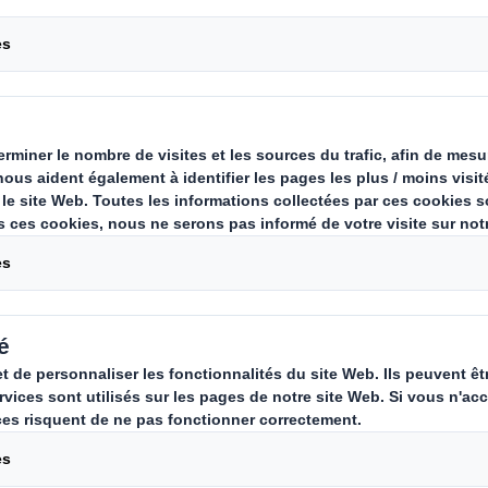
e parler de gouvernance mondiale
ternationale aujourd’hui ? Les so
réquents des grands marchés mon
oire croissante et plus récemment
 conséquences dévastatrices semble
un nouveau discours populiste prô
 et un certain repli sur soi.
ue
la pandémie de Covid-19,
même après son exti