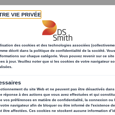
A propos
Produits & Services
Développ
tés
Les enjeux géopolitiques du multilatéralisme à l’u
 géopolitiques du
lisme à l’unilatéral