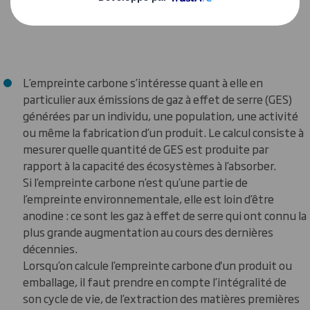
ressources sont gérées.
L’empreinte carbone s’intéresse quant à elle en
particulier aux émissions de gaz à effet de serre (GES)
générées par un individu, une population, une activité
ou même la fabrication d’un produit. Le calcul consiste à
mesurer quelle quantité de GES est produite par
rapport à la capacité des écosystèmes à l’absorber.
Si l’empreinte carbone n’est qu’une partie de
l’empreinte environnementale, elle est loin d’être
anodine : ce sont les gaz à effet de serre qui ont connu la
plus grande augmentation au cours des dernières
décennies.
Lorsqu’on calcule l’empreinte carbone d'un produit ou
emballage, il faut prendre en compte l’intégralité de
son cycle de vie, de l’extraction des matières premières