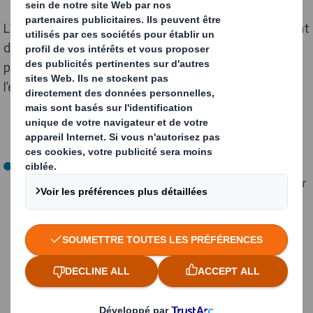
L’empreinte écologique (EE) et l’empreinte carbone sont
des indicateurs permettant de mesurer l’impact d’un
pays ou d’une entreprise, par exemple, sur
l’environnement, mais à des niveaux différents :
L’empreinte environnementale, ou empreinte
écologique, mesure la pression exercée par l’humain sur
l’environnement. Pour la connaître, on calcule les
surfaces alimentaires productives de terres et d'eau
(exprimées en hectares globaux) utilisées pour
produire les ressources qu'une population ou activité
consomme et pour absorber les déchets générés par
cette consommation. Le calcul tient compte des
techniques employées et de la manière dont les