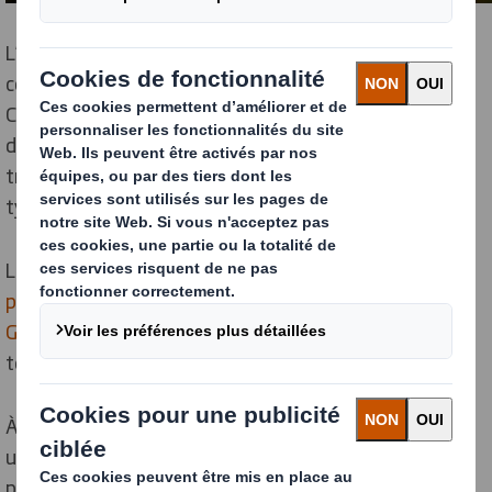
L’
emballage en carton recyclé
des débuts a pourtant
connu bien des évolutions et perfectionnements.
Chez
DS Smith
par exemple, nous sommes en capacité
de vous proposer un
packaging écologique
sur mesure,
très esthétique et hautement qualitatif, pour tous
types de produits.
La conception récente d’un nouvel
emballage
personnalisé
pour l’
huile d’olive premium
Morocco
Gold
constitue un excellent exemple de l’expertise
technique DS Smith.
À la fois robuste, soigné et agréable à l’œil, il marque
une nouvelle étape remarquée dans la stratégie de
premiumisation de la marque britannique.