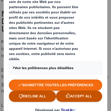
MOROCCO GOLD : UNE HUILE
D’OLIVE ET UN PRODUIT DE
LUXE
Morocco Gold est une
huile d’olive extra et premium
,
issue d’une culture unique d’olives picholines dans la
région marocaine de Beli-Mellal.
Elle possède des caractéristiques exclusives, dont une
forte concentration en polyphénol. Cela lui confère une
grande stabilité, un goût fruité distinctif et des vertus
reconnues pour la santé et le bien-être.
Les olives sont cueillies très tôt dans la saison, lorsque