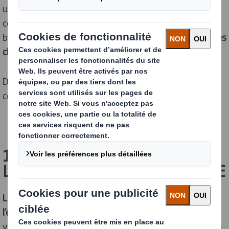
une démarche éco-responsable pour votre projet e-
commerce. Cette stratégie entraîne plusieurs
bénéfices :
meilleure image de marque, satisfaction des
clients, diminution des coûts
…
Découvrez 5 idées à suivre pour devenir un e-
commerçant éco-responsable.
1 – CHOISIR UN MODE DE
LIVRAISON ÉCO-RESPONSABLE
La livraison représente une part importante dans
l’empreinte carbone des e-commerçants.
Les colis
voyagent des fournisseurs aux entrepôts e-commerce,