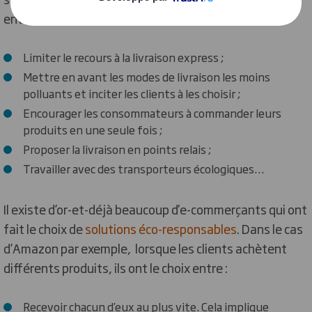
environnemental :
Limiter le recours à la livraison express ;
Mettre en avant les modes de livraison les moins
polluants et inciter les clients à les choisir ;
Encourager les consommateurs à commander leurs
produits en une seule fois ;
Proposer la livraison en points relais ;
Travailler avec des transporteurs écologiques…
Il existe d’or-et-déjà beaucoup d'e-commerçants qui ont
fait le choix de
solutions éco-responsables
. Dans le cas
d’Amazon par exemple, lorsque les clients achètent
différents produits, ils ont le choix entre :
Recevoir chacun d’eux au plus vite. Cela implique