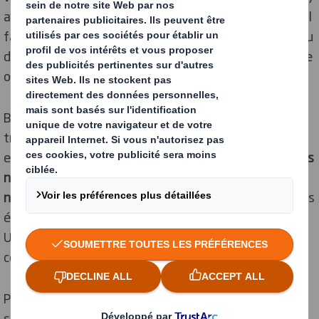
avant d’être acheminés jusque chez les clients. À cela, il
faut ajouter des retours éventuels de marchandises ou
des produits expédiés une seconde fois en cas de perte
ou détérioration.
Bien trop souvent aussi, les camions de livraison
transportent du vide, notamment en raison des
emballages trop grands utilisés.
Comme les emballages
ne sont pas optimisés, le nombre de véhicules
nécessaires au transport est ainsi démultiplié.
Tous ces
éléments ont une réelle incidence sur l’environnement.
Un e-commerçant éco-responsable doit en tenir
compte.
Plusieurs points, d’apparence anodine, peuvent
significativement réduire votre impact