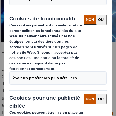
Trop artificielles po
ur être intelligentes
Les intelligences artificielles s’inspirent des processus
cognitifs humains. Mais elles sont dépourvues
d’émotions, de conscience ou de capacités de prises de
décisions autonomes. Ce qui les rend incomparables
avec l’intelligence humaine***. Elles se différencient
avant tout par leur capacité colossale à stocker et
traiter de grandes quantités de données. Grâce au
deep