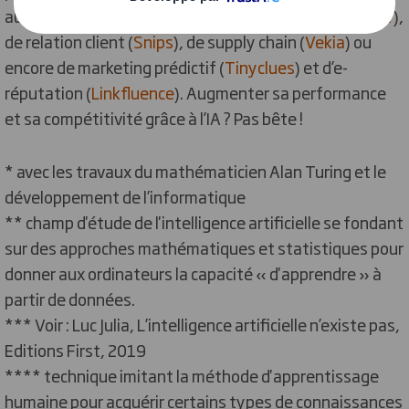
aux entreprises : en matière de recrutement (
Riminder
),
de relation client (
Snips
), de supply chain (
Vekia
) ou
encore de marketing prédictif (
Tinyclues
) et d’e-
réputation (
Linkfluence
). Augmenter sa performance
et sa compétitivité grâce à l’IA ? Pas bête !
*
avec les travaux du mathématicien Alan Turing et le
développement de l’informatique
**
champ d'étude de l'intelligence artificielle se fondant
sur des approches mathématiques et statistiques pour
donner aux ordinateurs la capacité « d'apprendre » à
partir de données.
*** Voir : Luc Julia, L’intelligence artificielle n’existe pas,
Editions First, 2019
**** technique imitant la méthode d'apprentissage
humaine pour acquérir certains types de connaissances