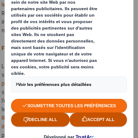
learning
****, elles évoluent à la vitesse de la lumière.
Rien qu’au niveau du marché du travail, elles
impacteraient 50 % des emplois actuels*****,
notamment par
la robotisation des tâches répétitives
.
France, Terre d’Intelligence
… artificielle
La généralisation de ces techniques ouvre un marché
stratégique sur lequel
la France entend bien
peser
.
L’observatoire de l’IA en France
dénombre 542
structures, dont 338 start-up évoluant dans
l’écosystème national de l’IA. Elles seraient
3645 dans
le monde******
. L’hexagone accueille le
Facebook AI
Research
ainsi que le
centre de recherche en
intelligence artificielle de Google
. Dans ce paysage,
plusieurs pépites nationales ouvrent des perspectives