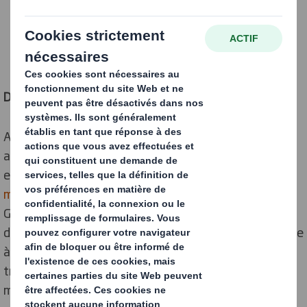
Dis Siri, c’est quoi l’IA ?
Apparue dans les années 50*, la notion d’intelligence
artificielle s’applique aux programmes qui peuvent
effectuer des tâches humaines. Depuis
la victoire de la
machine Deep Blue
sur le champion du monde d’échecs
Gary Kasparov, l’IA et le machine learning** se sont
développés dans de
nombreux domaines
: de la défense
à la finance en passant par l’environnement, les
transports ou le commerce, les applications se
multiplient. Au point de sonner le glas de l’humanité ?