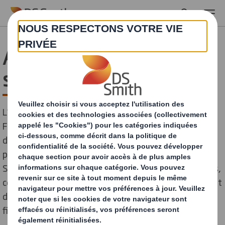
Skip to main content
Artificielle non
superficielle
L’intelligence artificielle a beaucoup fait parler d’elle en
France en 2018. Objet d’une stratégie nationale, sujet
de multiples travaux d’experts, elle a été dotée d’un
plan de financement d’1,5 milliards d’euros d’ici à 2022.
Séduisantes pour les uns, inquiétantes pour les autres,
ces technologies imprègnent notre quotidien et offrent
des possibilités infinies… Quand la réalité rattrape la
fiction.