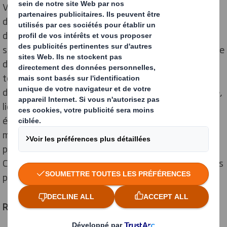
Vendu à un million d’unités chaque année, le poulet
d’Auvergne estampillé « Filière Qualité Carrefour » est
devenue la star de la blockchain de l’enseigne. En
scannant le QR code présent sur l’étiquette d’emballage
de la volaille, son bienheureux acheteur peut accéder à
toutes les informations disponibles, depuis son lieu
d’élevage jusqu’à sa mise en rayon : alimentation reçue,
lieu d’abattage et même présentation vidéo de son
éleveur ! Après le poulet, les tomates, les œufs, le lait
microfiltré, les pêches et nectarines, le pomelo, la
poularde, les carottes ou encore le rocamadour, le
Camembert de Normandie vient de rejoindre le club très
prisé des « produits blockchainisés » chez Carrefour.
Réaction en chaîne