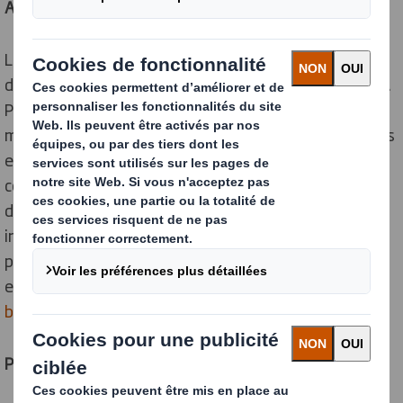
Aie confiance…
La technologie blockchain s’est affranchie du seul
domaine monétaire pour investir de nouveaux champs.
Parmi ceux-là, le secteur agro-alimentaire y voit une
manière efficace de renforcer la traçabilité des produits
et d’accélérer l’identification des sources de
contamination : chaque acteur de la chaîne
d’approvisionnement indique, pour chaque lot, les
informations de traçabilité le concernant. Suivre son
produit « du champ à l’assiette », voici ce que propose
en substance Carrefour, initiateur de la
« première
blockchain alimentaire d’Europe »
.
Poulet fliqué