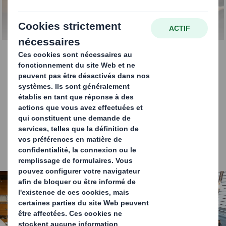
Paris
Chère cliente, cher client, l'équipe DS Smith est
heureuse de vous inviter à la conférence "Monde à 2040"
le
17.06.2025
à 9h au Cercle d'Aumale à Paris. Celle-ci sera
suivie d'un cocktail déjeunatoire et d'une visite du Palais
Garnier pour les personnes intéressées.
Carousel. Use previous and next buttons to move betwe