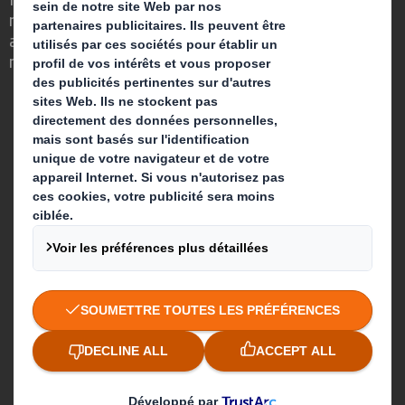
nous avons su voir en quoi l'emballage
avait un rôle important à jouer dans le
monde qui nous entoure.
Qui sommes-nous ?
A propos
Investisseurs
Développement durable
Actualité
Carrière
Que faisons-nous ?