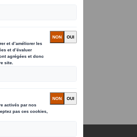
es femmes
 direction, avec
pire la nouvelle
ie.
isant un
des décisions plus
est essentiel pour