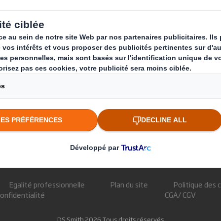
nge
Qui sommes-nous ?
Que fai
A propos
Solutions 
Investisseurs
Produits d
Développement durable
Services d
Actualité
Carrière
Egalité professionnelle
Plan du site
Politique des 
confidentialité
CGA/ CGV
DS Smith 2026 Tous droits réservés