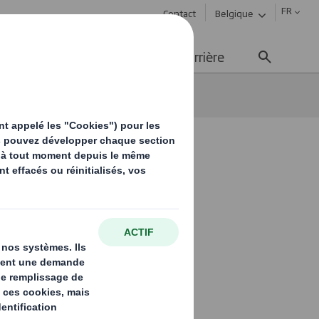
FR
Contact
Belgique
ement durable
Média
Carrière