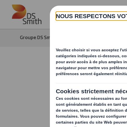
Skip to main content
Groupe DS Smith
Carrière
La vi
Cécilia
Directrice Gén