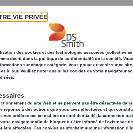
A propos
Produits & Services
Développ
e chez DS Smith
Cécilia VILELA
érale du site de Rives