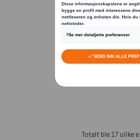
Tre Scanst
Tre innovative 
blitt belønnet
Oscar-statuet
Totalt ble 17 ulike