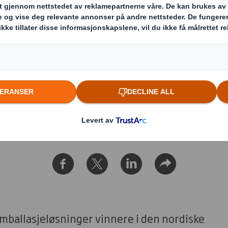
ar til DS Smith
emballasjeløsninger, utviklet av oss
 med hver sin Scanstar – emballasj
t.
 emballasjeløsninger vinnere i den nordiske