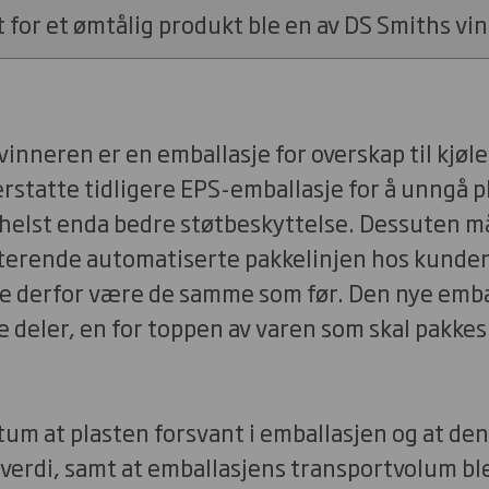
for et ømtålig produkt ble en av DS Smiths vin
inneren er en emballasje for overskap til kjøle
erstatte tidligere EPS-emballasje for å unngå p
helst enda bedre støtbeskyttelse. Dessuten m
sterende automatiserte pakkelinjen hos kunde
e derfor være de samme som før. Den nye emba
e deler, en for toppen av varen som skal pakkes 
tum at plasten forsvant i emballasjen og at den
verdi, samt at emballasjens transportvolum bl