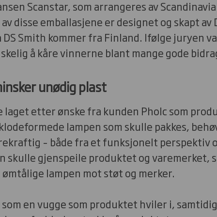
nsen Scanstar, som arrangeres av Scandinavia
 av disse emballasjene er designet og skapt av 
 DS Smith kommer fra Finland. Ifølge juryen va
skelig å kåre vinnerne blant mange gode bidra
insker unødig plast
e laget etter ønske fra kunden Pholc som prod
klodeformede lampen som skulle pakkes, behø
kraftig – både fra et funksjonelt perspektiv o
en skulle gjenspeile produktet og varemerket, 
n ømtålige lampen mot støt og merker.
som en vugge som produktet hviler i, samtidig 