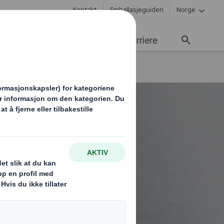
Kontakt
Emballasjeguiden
Norge
Bærekraft
Media
Karriere