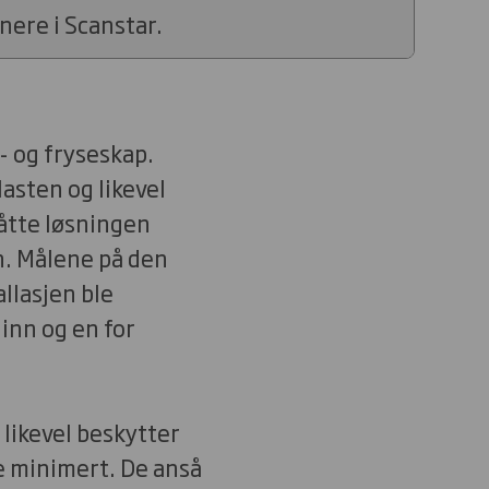
nere i Scanstar.
- og fryseskap.
lasten og likevel
åtte løsningen
n. Målene på den
llasjen ble
inn og en for
 likevel beskytter
e minimert. De anså