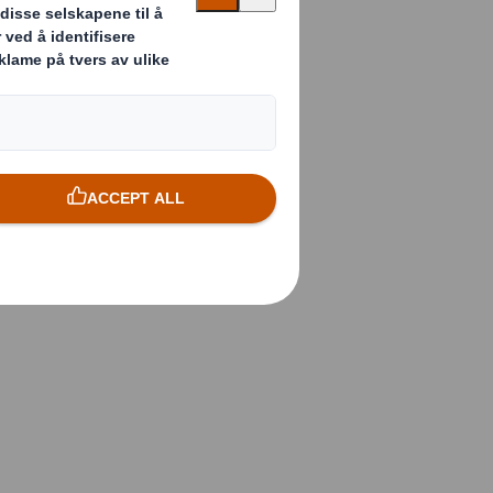
 i DS Smith, er
ebransjens