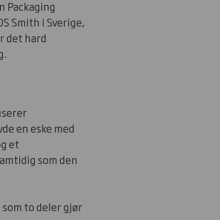
n Packaging
DS Smith i Sverige,
r det hard
g.
userer
vde en eske med
g et
samtidig som den
som to deler gjør