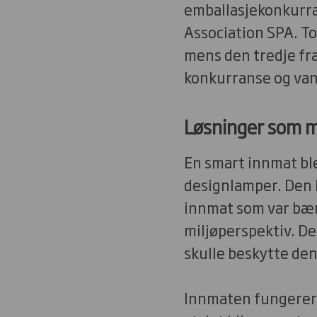
emballasjekonkurra
Association SPA. To
mens den tredje fra
konkurranse og van
Løsninger som m
En smart innmat bl
designlamper. Den 
innmat som var bære
miljøperspektiv. D
skulle beskytte de
Innmaten fungerer 