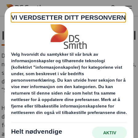
Skip to main content
Informasjonskapsel-varsel
Dette varselet gjelder for alle brukere av dette
nettstedet eller ethvert sted hvor dette varselet vises,
som eies av DS Smith og dets divisjoner,
datterselskaper og tilknyttede selskaper (samlet kalt
"Selskapet").
Hos DS Smith starter vår tilnærming til personvern og
databeskyttelse med en av våre kjerneverdier: vi er
forpliktet til å gjøre de riktige tingene, på riktig måte,
av de riktige grunnene, hele tiden. Vårt selskap samler