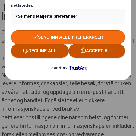
Hvorfor bruker vi
informasjonskapsler?
Cookies brukes mye for å få nettsteder til å fungere
eller fungere mer effektivt, samt for å gi informasjon til
ulike formål. Vi kan også bruke informasjonskapsler til
målretting eller reklameformål. Vi kan bruke
webbeacons på nettsiden eller i e-postene våre.
Nettbeacons er elektroniske bilder som kan brukes til å
levere informasjonskapsler, telle besøk, forstå bruken
av våre nettsider og oppdage om en e-post har blitt
åpnet og handlet. For å slette eller blokkere
informasjonskapsler ved bruk av
nettleserinnstillingene dine når som helst, og for mer
generell informasjon om informasjonskapsler, inkludert
forskjellen mellom sesjons- og vedvarende