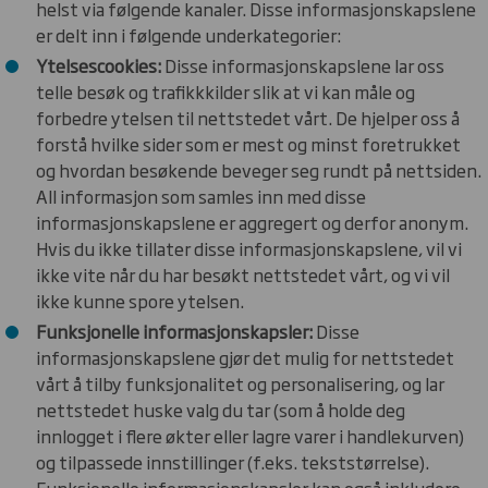
helst via følgende kanaler. Disse informasjonskapslene
er delt inn i følgende underkategorier:
Ytelsescookies:
Disse informasjonskapslene lar oss
telle besøk og trafikkkilder slik at vi kan måle og
forbedre ytelsen til nettstedet vårt. De hjelper oss å
forstå hvilke sider som er mest og minst foretrukket
og hvordan besøkende beveger seg rundt på nettsiden.
All informasjon som samles inn med disse
informasjonskapslene er aggregert og derfor anonym.
Hvis du ikke tillater disse informasjonskapslene, vil vi
ikke vite når du har besøkt nettstedet vårt, og vi vil
ikke kunne spore ytelsen.
Funksjonelle informasjonskapsler:
Disse
informasjonskapslene gjør det mulig for nettstedet
vårt å tilby funksjonalitet og personalisering, og lar
nettstedet huske valg du tar (som å holde deg
innlogget i flere økter eller lagre varer i handlekurven)
og tilpassede innstillinger (f.eks. tekststørrelse).
Funksjonelle informasjonskapsler kan også inkludere