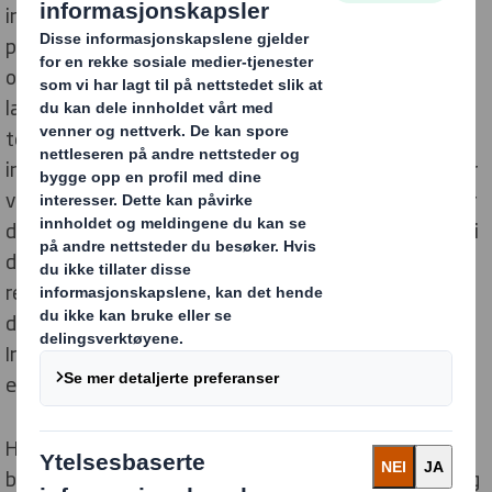
inn, bruker, lagrer og beskytter dine
personopplysninger i samsvar med sine etiske verdier
og i henhold til gjeldende databeskyttelseslovgivning i
landene det opererer i. Vårt selskap har implementert
tekniske og organisatoriske tiltak for å beskytte all
informasjon vi måtte samle inn. Jurisdiksjoner innenfor
visse jurisdiksjoner kan kreve at vårt selskap supplerer
dette varselet og overholder lokale lover, og ingenting i
dette varselet er ment å begrense selskapets
rettigheter og plikter eller rettighetene til
datasubjekter etter obligatoriske lokale lover.
Ingenting i dette varselet er ment å danne en kontrakt
eller lignende.
Hvis du befinner deg i en jurisdiksjon som anerkjenner
begrepet dataansvarlig eller lignende, er dataansvarlig