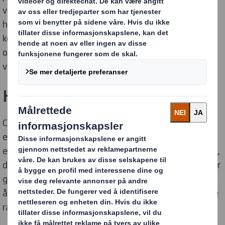
vår
personvernerklæring
.
Hvis du har spørsmål om
hvordan dine personopplysninger brukes, kan du
kontakte databeskyttelsesteamet ved å bruke
opplysningene som er oppgitt på slutten av dette
varselet.
Hva er en kjeks?
Cookies er små datastykker (tekstfiler) som lagres på
enheten din, vanligvis i nettleseren din når du besøker
et nettsted. Cookies betyr at nettstedet vil huske deg,
dine preferanser og hvordan du brukte nettstedet hver
gang du kommer tilbake. Informasjonskapsler bidrar til
å forbedre brukeropplevelsen ved å la nettsteder laste
raskere og tilpasse innholdet til individuelle brukere.