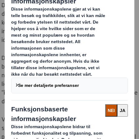
DS Smith Company og/eller dets relevante divisjoner,
datterselskaper og tilknyttede selskaper som har
kontakt med deg. "Personopplysninger" betyr all
informasjon knyttet til en identifisert eller
identifiserbar person.
Denne informasjonskapsel-meldingen ("
Varselet
")
beskriver hvordan vi samler inn viss informasjon på
nettstedet vårt ved hjelp av informasjonskapsler og
lignende sporingsteknologier (samlet kalt
"
informasjonskapsler
") og hvordan du kan administrere
det.
Vennligst merk at, i den grad informasjonen som
samles inn gjennom informasjonskapsler utgjør
personopplysninger, behandler vi slike data i henhold til