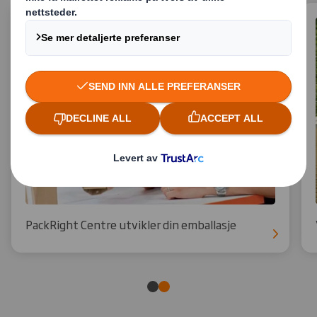
PackRight Centre utvikler din emballasje