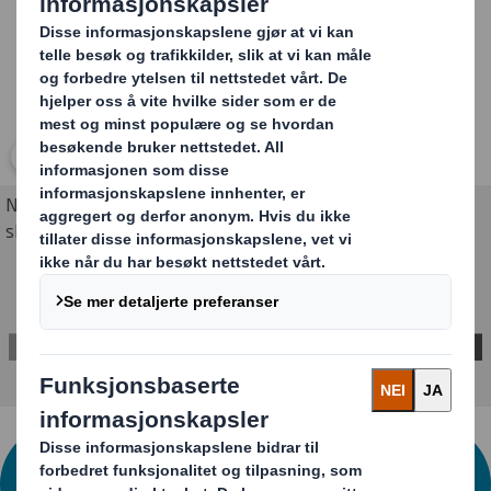
Klikk for å utvide bildet
Netthandelsemballasje i alle størrelser – standard eller
skreddersydd.
VIL DU HA HJELP MED
NETTHANDELSEMBALLASJE? KONTAKT