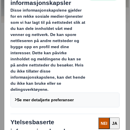
KONTAKT OSS
Netthandelsemballasje
Vi fjerner luften fra netthandelen! Med rett
emballasjeløsning minsker vi unødig luft på veiene og
hjelper deg med å tilpasse din netthandel til den
sirkulære økonomien.
I bildespillet til høyre ser du eksempler på bærekraftige
netthandelsløsninger som vi har utviklet.
Carousel. Use previous and next buttons to move betwe