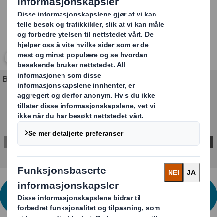
Klikk for å utvide bildet
Brosjyrestativ for trykksaker i A4- og A5-format.
VIL DU HA HJELP MED EN
STANDARDLØSNING? KONTAKT OSS