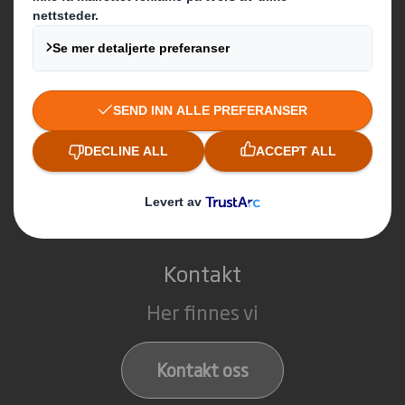
Hva gjør vi?
Emballasje
Point of Sales Display Solutions
Easyad Outdoor Media System
Tjänster
Kontakt
Her finnes vi
Kontakt oss