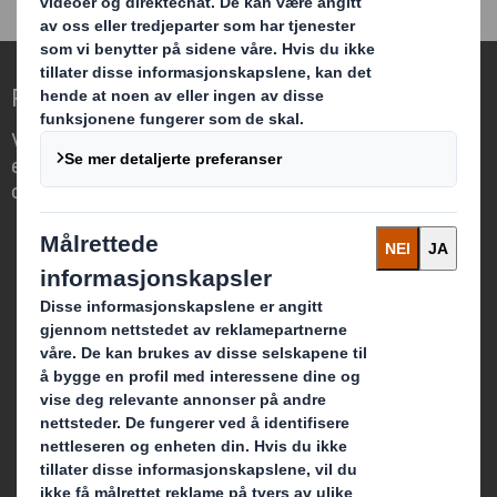
Redefining Packaging for a Changing World
Vi skiller oss ut ved å se muligheten for at
emballasje kan spille en viktig rolle i vår
omverden.
Hvem er vi?
Om oss
Bærekraft
Media
Karriere