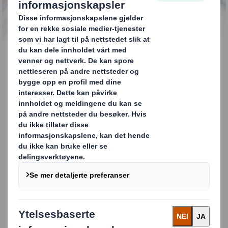
Standardløsninger
Standardløsninger
Vi tilbyr et bredt utvalg av standardløsninger i
miljøsmart bølgepapp som raskt kan produseres og
leveres direkte til butikker eller logistikksentre.
Til høyre ser du noen eksempler på våre
standardløsninger.
Carousel. Use previous and next buttons to move betwe