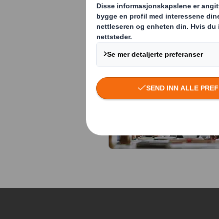
deg sammen med
stillinger vi ha