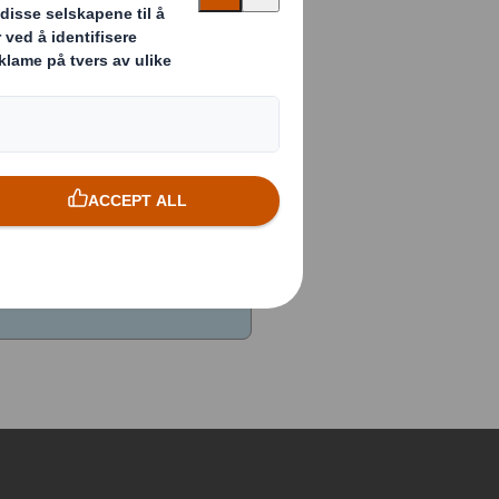
ke ledige
er kan du også
ommende ledige