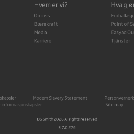
Hvem er vi?
Hva gjør
Om oss
Emballasj
Bærekraft
Point of S
Media
Easyad Ou
Karriere
Tjänster
skapsler
Modern Slavery Statement
Personvernerk
or informasjonskapsler
Site map
DS Smith 2026 All rights reserved
3.7.0.276