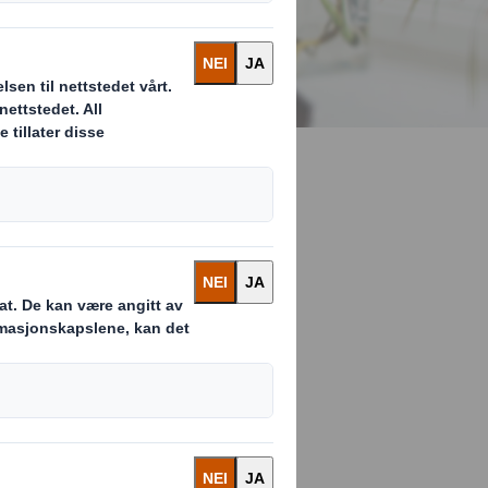
n av
 i ferd med å
th og utvikle