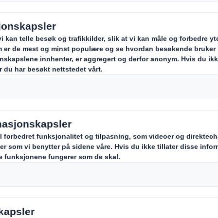
linger
 globalt selskap som tilbyr en verde
 både de mest erfarne og de som er
iere. Hvis du vil bli en del av DS Smi