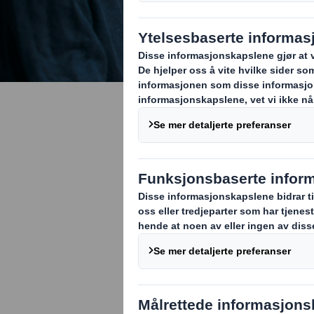
Ledige stil
DS Smith er et
muligheter for
starte sin karr