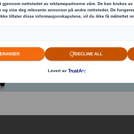
 oss, klikk nedenfor for å se hvil
r akkurat nå.
Ledige stillinger i DS Smiths portal
Sjekk alle ledige stillinger hos DS Smith og søk. H
opprette et abonnement for å få meldinger om k
stillinger som matcher ditt søk.