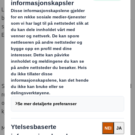
Logoen er ingen overdrivelse. Symbolet ”større enn”
beskriver sannheten. Uansett hvordan man ser på det,
så er det vanskelig å tenke seg noe større enn
Elgiganten (Elkjøp).
Sortimentet er enormt. De har varehus i enhver by med
respekt for seg selv. Nettbutikken deres er veletablert
og har funnes i mange år. Og logistikksenteret er
kjempestort!
Men det er ikke bare produkter, priser og