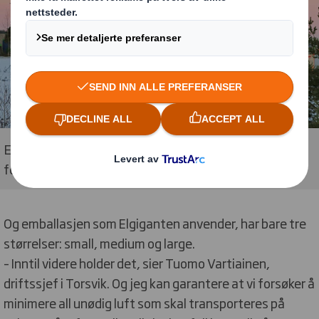
Elgigantens enorme logistikksenter i Torsvik, rett sør
for Jönköping.
Og emballasjen som Elgiganten anvender, har bare tre
størrelser: small, medium og large.
– Inntil videre holder det, sier Tuomo Vartiainen,
driftssjef i Torsvik. Og jeg kan garantere at vi forsøker å
minimere all unødig luft som skal transporteres på