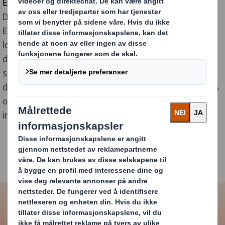
Effektiv logistikk
Det finnes ytterligere en suksessfaktor som
Elgiganten (Elkjøp) betoner. Den staves ”effektiv
logistikk”. I Sverige har Elgiganten en
distribusjonssentral i Torsvik. Den er ikke bare enorm i
størrelse, men også nøye gjennomtenkt ned til minste
detalj. Alt for å klare en høy servicegrad til 425 varehus
og 85 huber i Norden, samt en netthandel som når helt
inn i stuene.