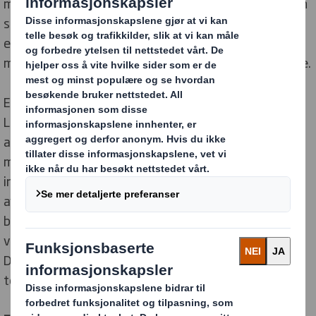
markedsdekning som besvarer spørsmålet om hvordan
selskapet har kunnet utvikle seg så mye siden det ble
etablert. Det virkelige svaret ligger på det
menneskelige planet. Hvordan man behandler kundene.
Elektronikk er komplisert. Det er vanskelig å velge rett.
Lett å bli forvirret. Men hos Elgiganten (Elkjøp) blir man
aldri overlatt til sin egen rådvillhet. Kunnskapsrike
mennesker er alltid klare til å hjelpe. Fra produktvalg til
installasjon og service. Og der ligger sikkert en stor del
av hemmeligheten bak suksessen: at man også
betrakter kunden som noe ”større” enn hva som er
vanlig i en verden av storkjøp, lavpris og selvbetjening.
Det uttalte målet er å gi alle den magiske verden av
teknologi.