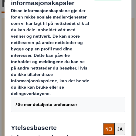
Metrics
Last ned guiden
*= obligatorisk felt
FORNAVN*
BEDRIFTSNAVN*