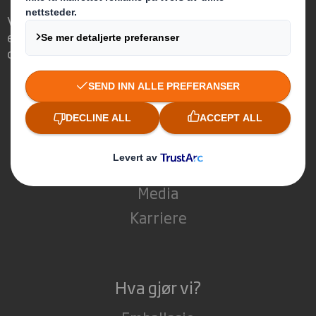
Vi skiller oss ut ved å se muligheten for at
emballasje kan spille en viktig rolle i vår
omverden.
Hvem er vi?
Om oss
Bærekraft
Media
Karriere
Hva gjør vi?