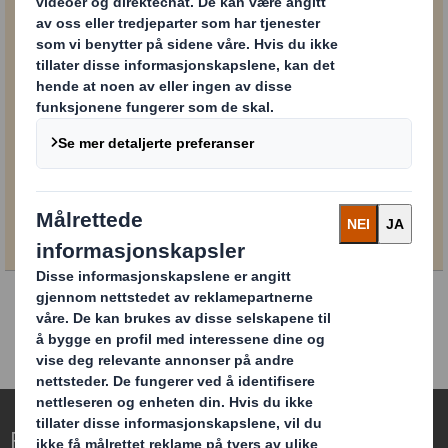
Du kan når som helst trekke tilbake samtykket ditt via
avmeldingsfunksjonen nederst i e-postene våre eller
ved å sende inn et kontaktskjema på nettstedet vårt.
SENDE
Redefining Packaging for a Changing World