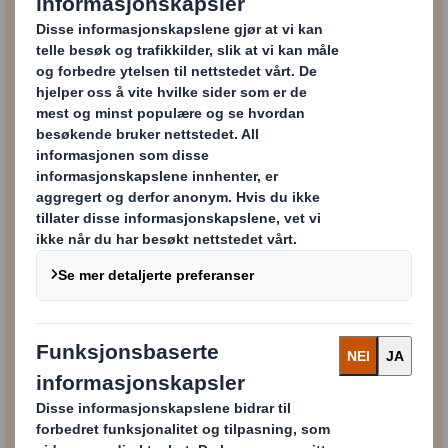
E-POST*
BY*
Vil du ha informasjon og nyheter fra DS Smith?
Ja
Nei
Mer informasjon om hvordan DS Smith behandler,
bruker og beskytter din personlige informasjon finner
du
her
.