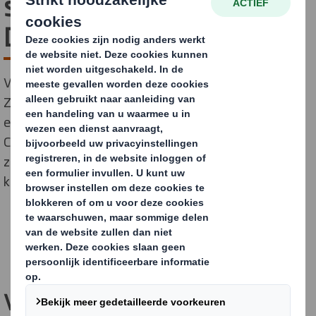
story telling’ op Gondola
Day 2025
Verpakkingen zijn veel meer dan alleen een omhulsel.
Ze vertellen een verhaal dat consumenten aanspreekt
en beïnvloedt. Op Gondola Day 2025 zal Leila Cornelis,
Customer Engagement Manager bij DS Smith, u laten
zien hoe u de kracht van storytelling in verpakkingen
kunt benutten.
Verpakking als emotionele