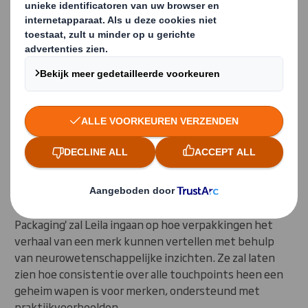
Een visuele ontdekkingsreis
Leila zal u meenemen in een visuele reis waarin u zult
ontdekken hoe kleur, vorm, materiaal en design
bijdragen aan een sterk verpakkingsverhaal. Of het nu
gaat om humor, emoties of consistentie, elk aspect
speelt een rol in het creëren van een onvergetelijke
ervaring voor consumenten.
Consistentie, neurowetenschappen en
praktijkvoorbeelden
Tijdens haar presentatie 'The Power of Storytelling in
Packaging' zal Leila ingaan op hoe verpakkingen het
verhaal van een merk kunnen vertellen met behulp
van neurowetenschappelijke inzichten. Ze zal laten
zien hoe consistentie over alle touchpoints heen een
geheim wapen is voor merken, ondersteund met
praktijkvoorbeelden.