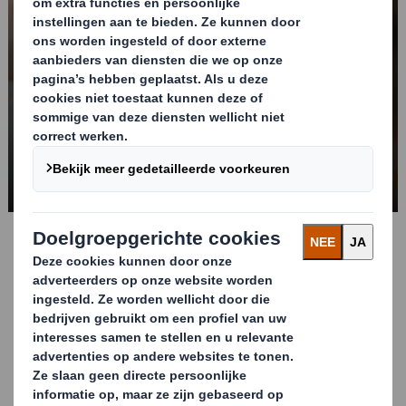
Ontdek de kracht van
‘packaging story
telling’ op Gondola Day