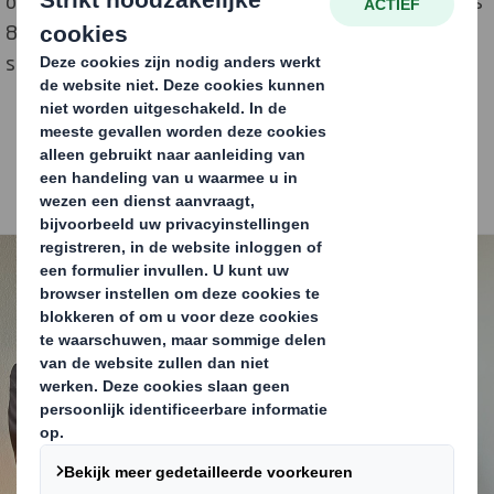
ongeveer 60.000 externe zakenpartners zijn er slechts
80 onderscheiden door P&G, wat deze prestatie nog
specialer maakt.