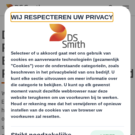
Skip to main content
DS Smith ontvangt
Procter & Gamble (P&G)
External Business
Partners Excellence Award
We zijn trots te kunnen aankondigen dat we de
External Business Partners Excellence Award van P&G
hebben ontvangen. Deze prijs is een erkenning van
onze consistente hoge prestaties in het leveren van
service aan P&G in de hele supply chain. Van de