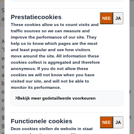
Sundar Raman, P&G presenteert de Excellence Award
aan Stefano Rossi, DS Smith
Ana Elena Marziano, Chief Purchasing Officer,
P&G
, zei:
"Ik wil van deze gelegenheid gebruik maken om al onze
winnaars te bedanken die een integraal onderdeel zijn
van P&G's Supplier Ecosystem. Jullie hebben ons
allemaal geholpen om uitstekende resultaten te
behalen in de afgelopen uitdagende jaren en hebben
ons in staat gesteld om klanten en consumenten beter
van dienst te zijn dan de meeste van onze
concurrenten over de hele wereld. Ik ben persoonlijk
getuige geweest van jullie bijdragen op elk afzonderlijk
gebied van ons bedrijf en ik ben dankbaar voor jullie
voortdurende partnerschap en steun in deze