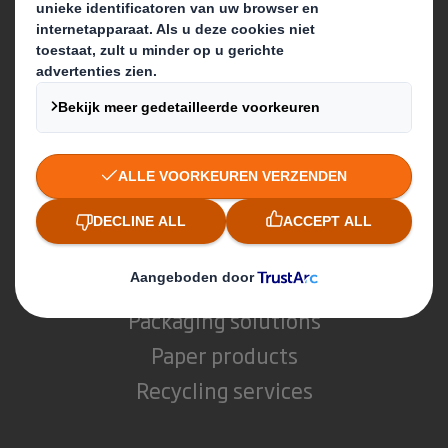
Over DS Smith
Over International Paper
Duurzaamheid
Nieuws & updates
Werken bij DS Smith
Producten & services
Packaging solutions
Paper products
Recycling services