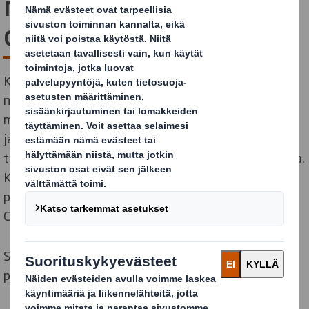
mukainen pakkauksesi
on?
Kun suunnittelemme pakkauksia, suunnittelemme ne
niin, että voimme käyttää mahdollisimman vähän
materiaalia. Optimoimme ne toimitusketjuun sopiviksi
ja varmistamme, että pakkauksen voi kierrättää ja
toisinaan myös, että se on kierrätetystä materiaalista.
Kiertotalouden arvioimiseksi olemme kehittäneet
pakkauksille soveltuvan arviointityökalun nimeltään
Circular Design Metrics.
Siinä missä toiset katsovat asioita lineaarisesti, me
pyrimme katsomaan kiertotalouden näkökulmalta.