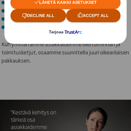
Tuotteen suojaaminen
Toimitusketjun tehokkuuden kasvattaminen
Ympäristötehokkuuden parantaminen
Paremman asiakaskokemuksen tuottaminen
Kun ymmärrämme asiakkaidemme liiketoiminnan ja
toimitusketjut, osaamme suunnitella juuri oikeanlaisen
pakkauksen.