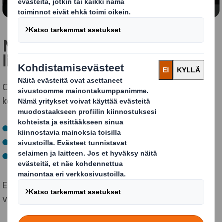
Mitä hyötyä siitä on
liiketoiminnallesi?
Circular Design Metrics auttaa edistämään kestävää
kehitystä pakkausten avulla:
Vähentämällä jätteitä ja saasteita
Pitämällä materiaalit kierrossa pidempään
Elvyttämällä luonnollisia järjestelmiä
Ei ole tarvetta tehdä kompromissia eri osa-alueiden
välillä: