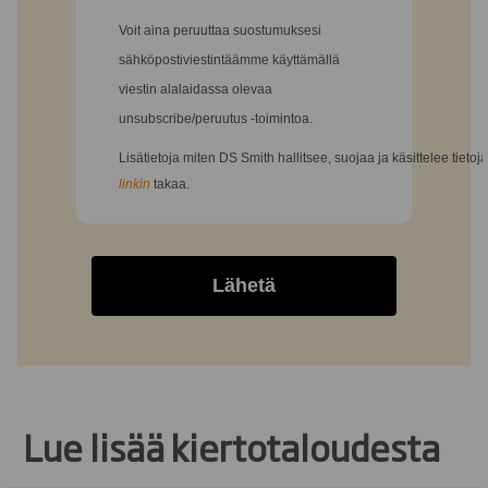
Voit aina peruuttaa suostumuksesi
sähköpostiviestintäämme käyttämällä
viestin alalaidassa olevaa
unsubscribe/peruutus -toimintoa.
Lisätietoja miten DS Smith hallitsee, suojaa ja käsittelee tietoj
linkin
takaa.
Lähetä
Lue lisää kiertotaloudesta