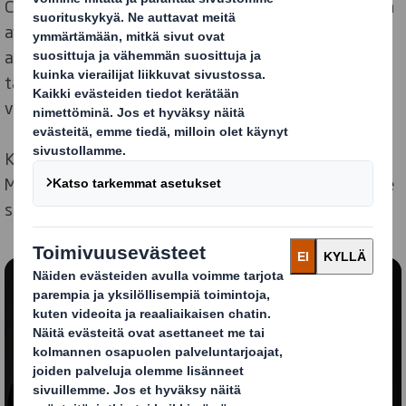
Circular Design Metrics vertaa kahdeksan indikaattorin
avulla pakkauksen soveltuvuutta kiertotalouteen. Se
antaa selkeää tietoa miten pakkaus pärjää
tarkastelussa kestävän kehityksen tavoitteita
vastaan, mihin kannattaa kiinnittää huomioita.
Katso alta video, jossa kerrotaan Circular Design
Metrcis -työkalustamme ja siitä, miten hyödynnämme
sitä kiertotalouden mukaisessa suunnittelussa.
Sisältö estetty
Jotta voit nähdä videon, sinun tulee hyväksyä
'toiminnalliset' evästeet
Muuta asetuksiani