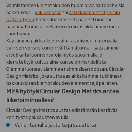
Valmistamme kiertotalouden huomioivia aaltopahvisia
pakkauksia –
vakiokoossa
tai
asiakkaamme tarpeisiin
räätälöityinä
. Korkealuokkaisesti painettuina tai
painamattomana. Sellaisena kuin asiakkaamme niitä
tarvitsevat.
Käytämme pakkauksen valmistamiseen materiaalia
vain sen verran, kun on välttämätöntä – säästämme
arvokkaita luonnonvaroja myös suosimalla jo
kierrätettyä kuitua aina kun se on mahdollista.
Olemme luoneet alamme ensimmäisen oppaan, Circular
Design Metrics, joka auttaa asiakkaitamme tutkimaan
pakkauksiaan kiertotalouden elementtejä peilaten.
Mitä hyötyä Circular Design Metrics antaa
liiketoiminnallesi?
Circular Design Metrics auttaa edistämään kestävää
kehitystä pakkausten avulla:
Vähentämällä jätteitä ja saasteita