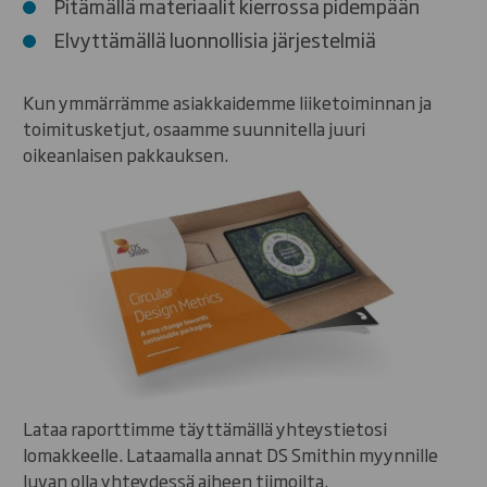
Pitämällä materiaalit kierrossa pidempään
Elvyttämällä luonnollisia järjestelmiä
Kun ymmärrämme asiakkaidemme liiketoiminnan ja
toimitusketjut, osaamme suunnitella juuri
oikeanlaisen pakkauksen.
Lataa raporttimme täyttämällä yhteystietosi
lomakkeelle. Lataamalla annat DS Smithin myynnille
luvan olla yhteydessä aiheen tiimoilta.