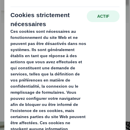
Nos équipements
Elles sont équipées de caméras
qui assurent un contrôle
continu
de la production.
Des spectrodensitomètres associés à des ateliers de
préparation d’encre
garantissent
la justesse
et la
régularité des couleurs imprimées.
Tous ces équipements sont identiques ou compatibles
entre les différents sites de production.
Carousel. Use previous and next buttons to move betwe