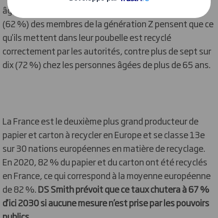
âgés de plus de 65 ans. En effet, moins de deux tiers
(62 %) des membres de la génération Z pensent que ce
qu'ils mettent dans leur poubelle est recyclé
correctement par les autorités, contre plus de sept sur
dix (72 %) chez les personnes âgées de plus de 65 ans.
La France est le deuxième plus grand producteur de
papier et carton à recycler en Europe et se classe 13e
sur 30 nations européennes en matière de recyclage.
En 2020, 82 % du papier et du carton ont été recyclés
en France, ce qui correspond à la moyenne européenne
de 82 %.
DS Smith prévoit que ce taux chutera à 67 %
d'ici 2030 si aucune mesure n’est prise par les pouvoirs
publics.