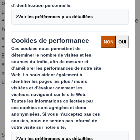
couramment recyclés en Europe, mais il existe un
potentiel évident pour des résultats bien meilleurs.
• En France, le potentiel caché serait de 10,6 millions de
tonnes d'emballages en papier et en carton, d'une
valeur de 2 milliards d'euros d'ici à 2030.
• Alors que les ressources limitées sont évaluées en
Europe et dans le monde suite à la COP28, DS Smith
appelle les gouvernements et l'industrie à prendre des
mesures pour stimuler le recyclage avant la fin de la
décennie.
Selon une
nouvelle étude menée par DS Smith
,