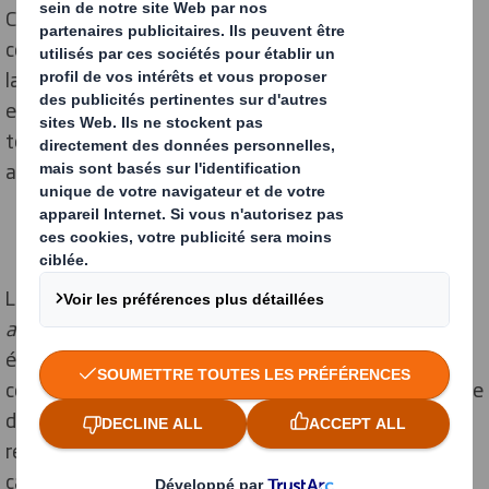
Ce plan d'action intervient alors que la croissance du
commerce électronique contribue à l'augmentation de
la consommation d'emballages, de nouvelles données
estimant que les pays de l'UE produiront 39 millions de
tonnes d'emballages en papier et en carton chaque
année d'ici à 2030.
Le rapport de DS Smith, intitulé
“ Potentiel caché :
améliorer le recyclage de nos papiers “
, révèle
également que les taux de recyclage ont besoin d'un
coup de pouce particulier de la part des jeunes. Moins de
deux Européens sur trois (62 %) âgés de 18 à 24 ans
recyclent la quasi-totalité de leur papier et de leur
carton, contre près de neuf Européens sur dix (88 %)