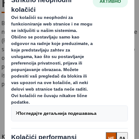
FMCG samitu u Beogradu.
Beograd je nedavno bio domaćin jednog od
najznačajnijih događaja u sektoru robe široke potrošnje
(FMCG), a DS Smith s ponosom može istaći da je bio
sponzor na 11-FMCG samitu u Beogradu. Ovo prestižno
okupljanje lidera industrije pružilo je savršenu
platformu za važne diskusije o budućnosti FMCG-a i
istraživanje načina kako inovacije i održivost mogu
pokrenuti rast u ovom dinamičnom sektoru.
Kao kompanija posvećena razvoju održivih rešenja za