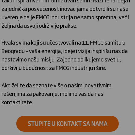
zajednička posvećenost inovacijama potvrdili su naše
uverenje da je FMCG industrija ne samo spremna, već i
željna da usvoji održivije prakse.
Hvala svima koji su učestvovali na 11. FMCG samitu u
Beogradu – vaša energija, ideje i vizija inspirišu nas da
nastavimo našu misiju. Zajedno oblikujemo svetlu,
održiviju budućnost za FMCG industriju i šire.
Ako želite da saznate više o našim inovativnim
rešenjima za pakovanje, molimo vas da nas
kontaktirate.
STUPITE U KONTAKT SA NAMA