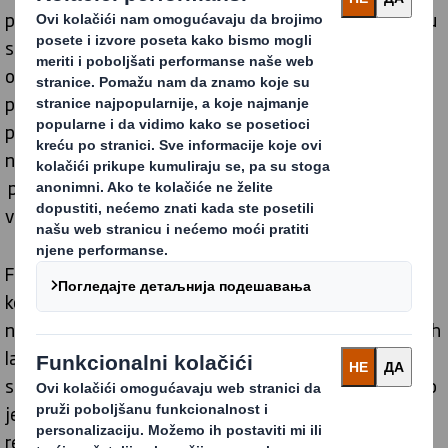
pakovanje, sponzorstvo DS Smith-a na ovom događaju
se uklapa u našu misiju da stvorimo ekološki
odgovorniju budućnost. Verujemo da je inovacija u
pakovanju ključna za evoluciju FMCG industrije, dok se
preduzeća suočavaju sa izazovima smanjenja uticaja
na životnu sredinu, istovremeno zadovoljavajući
potražnju potrošača za praktičnošću i
visokokvalitetnim proizvodima.
FMCG samit je pružio forum za lidere, inovatore i
kompanije iz cele regije da se okupe i podele uvide o
najnovijim trendovima i izazovima. Teme poput održivih
lanaca snabdevanja i principa cirkularne ekonomije bile
su u centru razgovora. DS Smith je bio počastvovan što
je mogao da prikaže našu paletu inovativnih održivih
rešenja za pakovanje, dizajniranih da zadovolje