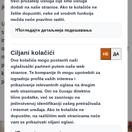
jedinstvene zahteve FMCG preduzeća.
U DS Smith-u, održivost nije samo cilj – ona je u srži
svega što radimo. Naš tim je na čelu razvoja
inovativnog pakovanja koje ne samo da smanjuje
otpad, već i poboljšava zaštitu proizvoda i atraktivnost
na polici. Razumemo važnost kreiranja rešenja za
pakovanje koja podržavaju ciljeve održivosti naših
kupaca, dok istovremeno pružaju praktičnu vrednost u
pogledu troškova i efikasnosti.