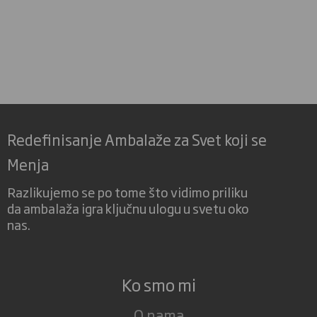
Redefinisanje Ambalaže za Svet koji se
Menja
Razlikujemo se po tome što vidimo priliku
da ambalaža igra ključnu ulogu u svetu oko
nas.
Ko smo mi
O nama