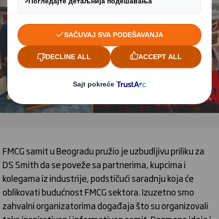
FMCG samit u Beogradu pružio je uzbudljivu priliku za
DS Smith da se poveže sa partnerima, kupcima i
kolegama iz industrije, podstičući saradnju koja će
oblikovati budućnost FMCG sektora. Izuzetno smo
zahvalni organizatorima događaja što su organizovali
tako inspirativan i informativan samit. Razmena ideja i