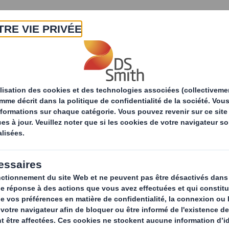
A propos
Produits & Services
Développ
Solutions d'emballage
Emballages industrie
La manière int