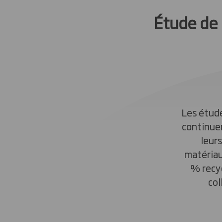
Étude de 
Les étud
continuer
leur
matériau
% recyc
col