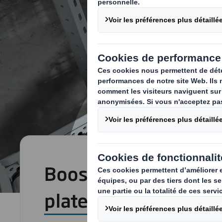
Boostez vos ventes 
plateaux innovants