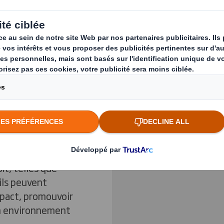
s solutions
Previous slide
s, bouteilles,
es d’emballage
 designs structurels
té, ces emballages
n magasin, créer un
Cliquez pour agrandir l
votre marque.
otre campagne
 répondre aux
it, telles que
 ils peuvent
mpact, promouvoir
n environnement