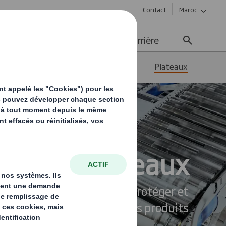
Contact
Maroc
ement durable
Média
Carrière
ls
Transport & Transit
Plateaux
Plateaux
elligente de transporter, protéger et
promouvoir vos produits