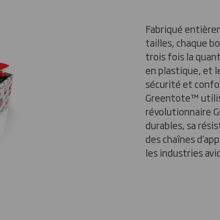
Fabriqué entière
tailles, chaque b
trois fois la quan
en plastique, et l
sécurité et confo
Greentote™️ utili
révolutionnaire G
durables, sa résis
des chaînes d’ap
les industries avi