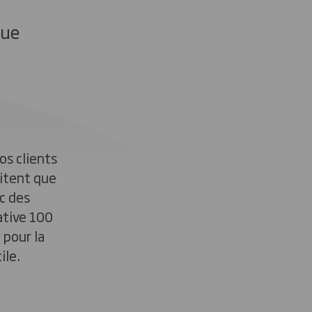
que
s clients
aitent que
c des
ative 100
 pour la
ile.