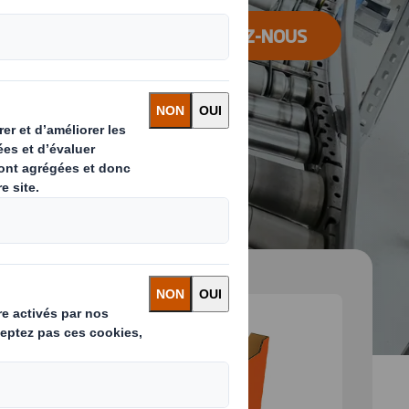
CONTACTEZ-NOUS
 and next buttons to move between slides. Only the cu