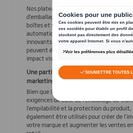
Nos plateaux en carton ondulé offrent de
d’emballage polyvalentes pour les canette
boîtes et sachets, aussi bien sur des lign
automatiques que manuelles. Grâce à des
innovants et des impressions haute quali
peuvent également stimuler les ventes e
impact visuel et apporter de la valeur à 
Une partie souvent sous-estimée de v
marketing
Bien que les plateaux doivent avant tout
exigences de base de l’emballage de trans
l’empilabilité et la protection du produit,
également être utilisés pour créer de l’i
votre marque et augmenter les ventes e
retail.