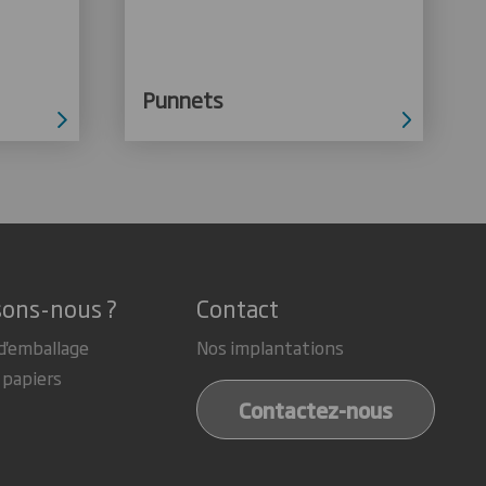
Punnets
sons-nous ?
Contact
d'emballage
Nos implantations
papiers
Contactez-nous