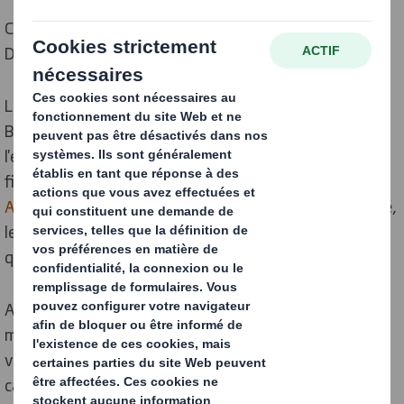
Consultez nos derniers rapports sur le Développement
Durable, nos performances et nos données.
Le développement durable est au cœur de notre
Business Model et de notre objectif de redéfinir
l'emballage dans un monde qui change. Nous sommes
fiers de notre
Stratégie de Développement Durable
Aujourd’hui & Demain
, qui met l'accent sur la Circularité,
le Carbone, les Employés et les Communautés, ainsi
que l’Environnement.
Alors que nous redéfinissons l'emballage dans un
monde qui change et que nous accélérons la transition
vers une économie circulaire à faible émission de
carbone, nous nous engageons à partager nos progrès