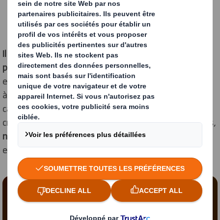
CONTACTEZ-NOUS
Il est temps pour vous de découvrir à quel point le
packaging peut influencer votre activité.
Nos sessions
et nos espaces physiques, virtuels et hybrides offrent
à votre équipe une multitude d'expériences
captivantes, inspirantes et immersives. Grâce à la co-
création, à l'écoute active et sans rien tenir pour acquis,
nous réfléchissons
ensemble,
nous découvrons
ensemble et
nous créons
ensemble.
Contenu bloqué
Pour visionner cette vidéo, vous devez accepter les
cookies « fonctionnels »