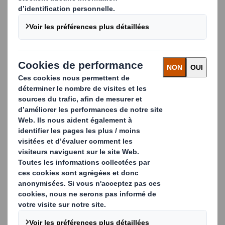
répondent à leurs demandes de manière plus
responsable et durable.
Pour y parvenir, nous fournissons à nos clients
des
produits durables et de haute qualité
, fabriqués et
livrés dans les délais. Le tout soutenu par une
gamme complète de services techniques et
logistiques pour soutenir et améliorer leurs activités.
Nous plaçons la barre très haut dans tous les
aspects de notre service. En affinant nos
stratégies et en pensant différemment,
nos
services de chaîne logistique
assurent des délais de
livraison plus courts et garantissent une livraison
24 heures sur 24.
Notre équipe du service technique à la clientèle
est
sur le pont pour améliorer les performances des