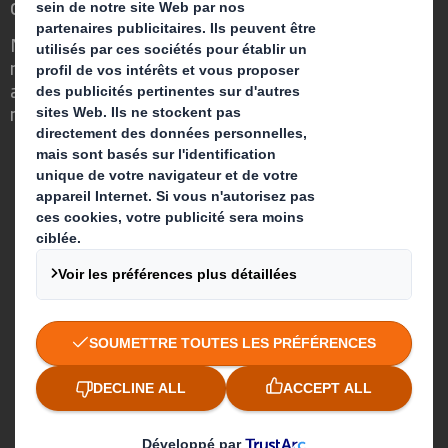
change
Nous faisons la différence parce que
nous avons su voir en quoi l'emballage
avait un rôle important à jouer dans le
monde qui nous entoure.
Qui sommes-nous ?
A propos
Produits & Services
Développement durable
Actualités
Carrière