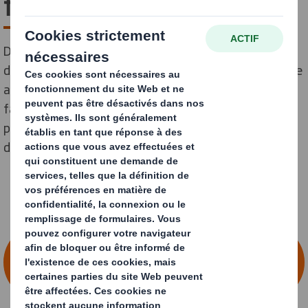
faire
DS Smith emploie plus de 30 000 employés répartis
dans 34 pays. Nous ne faisons pas que rendre le monde
accessible au quotidien grâce à l’emballage. Nous
faisons évoluer notre industrie, avec des gens qui
partagent nos ambitions et veulent faire une
différence positive. Voulez-vous nous rejoindre?
CONSULTEZ NOS OFFRES D'EMPLOI DANS
LES DOMAINES DE L'EXPLOITATION, DE
LA PRODUCTION ET DE LA FABRICATION.