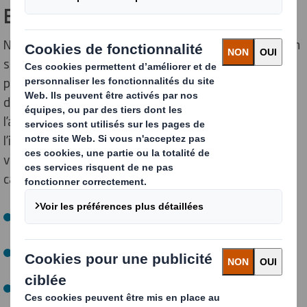
Ensemble, nous faisons la différence
Nous sommes déterminés à mener le changement, non
seulement pour le bien de l’environnement, mais aussi
pour celui de nos employés. En Europe et en Amérique
du Nord, nous avons bâti une culture qui favorise
l’authenticité et l’acceptation, stimule la créativité et
l’innovation qui nous aidera tous à mener la transition
vers une économie circulaire à faible émission de
carbone.
Grâce à des réseaux actifs qui représentent et
défendent nos diverses communautés.
En étant l'un des 19 partenaires stratégiques de la
Fondation Ellen MacArthur
En étant l'une des sept entreprises d'emballage au
monde à s'engager dans la « Race to zero » des Nations