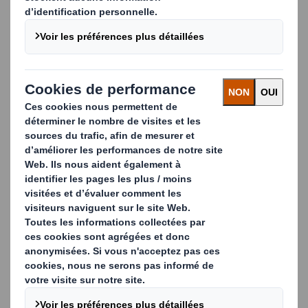
d'un sac en plastique souple logé dans un carton ondulé
protecteur ou promotionnel, avec ou sans votre logo ou
message commercial. Elles conviennent parfaitement à
tous ceux qui produisent, transportent et
commercialisent des liquides, des boissons ou d'autres
produits en vrac. Grâce à notre conception ingénieuse et
à nos différentes solutions de pompes, le sac se vide
facilement et entièrement, ce qui évite tout gaspillage
de liquide.
De plus, nos emballages de liquides de type « bag-in-box
» sont disponibles dans de nombreux formats et
formes et peuvent être équipés de différentes
solutions de pompes.
Machines d'emballage pour l'industrie des
boissons
Outre les solutions « bag-in-box », nous sommes