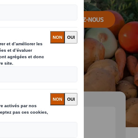
CONTACTEZ-NOUS
 and next buttons to move between slides. Only the cu