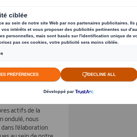
ormes à
Previous slide
tations
nous fabriquons en
 en contact avec les
Cliquez pour agrandir l
pécifiques de nos
ntations en vigueur.
 évolutions
e contact
es actifs de la
on ondulé, nous
dans l'élaboration
ues au sein de notre