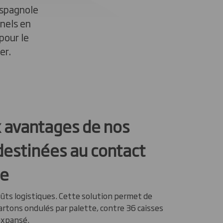
espagnole
nnels en
pour le
er.
x avantages de nos
destinées au contact
re
ûts logistiques. Cette solution permet de
artons ondulés par palette, contre 36 caisses
expansé.