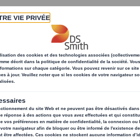
A propos
Produits & Services
Développ
Solutions
Emballage
d'emballage
retail
Con
Nous som
destinés 