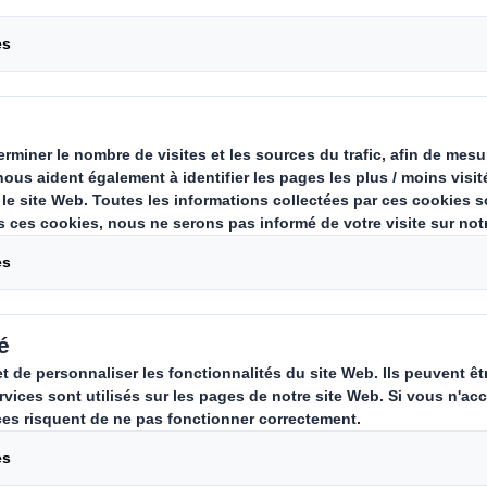
 à entrer
Carousel. Use previous
 denrées