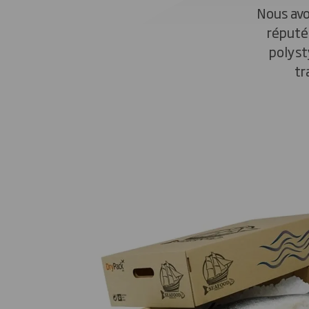
Nous avo
réputée
polyst
tr