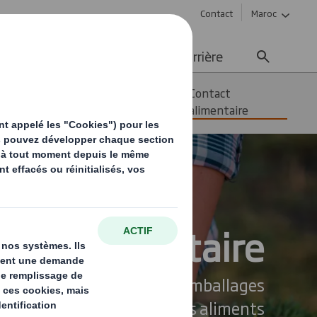
Contact
Maroc
ement durable
Média
Carrière
Emballages
Contact
consommateurs
alimentaire
tact alimentaire
mes spécialisés dans les emballages
à entrer en contact avec les aliments