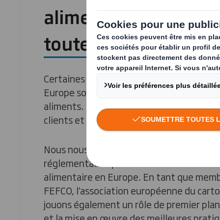
alimentaires et conf
toutes les réglemen
Certaines des solutions d'emballage que 
Europe sont destinées à des applications
aliments. Nous comprenons les besoins s
clients et respectons toutes les régleme
Nous nous tenons informés de toutes les
réglementaires pertinentes en matière d
alimentaire en Europe. En tant que membr
FEFCO, l'association européenne du cart
jouons également un rôle de premier plan 
et la mise en œuvre des meilleures pratiq