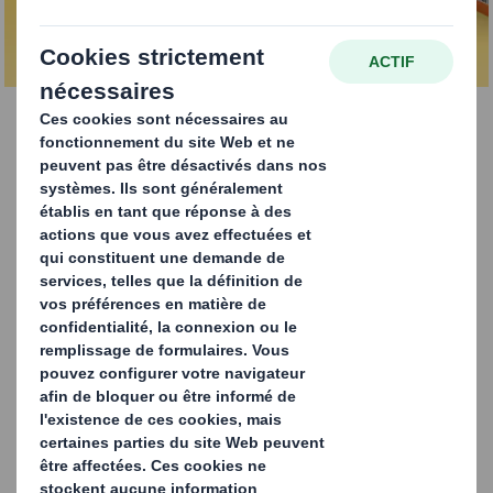
CONTACTEZ-NOUS
Voici une solution d'emballage haut de gamme et durable
pour les lots multiples qui ne fait pas l'impasse sur la
qualité... bien au contraire !
La solution
Round Wrap de DS Smith s'appuie sur la
technologie Arcwise®
pour créer des angles arrondis à
partir de carton ondulé.
Round Wrap vous permet non seulement de vous
démarquer et d'offrir un aspect haut de gamme en rayon,
mais aussi de réduire les émissions de CO₂e jusqu'à 24 %.
Cette solution d'emballage enveloppant convient aux
bouteilles et aux canettes, et a fait ses preuves sur de