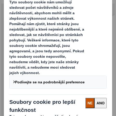
Obaly pro internetový prodej
Vyvinuli jsme jednoduchá, praktická a snadno
sestavitelná obalová řešení pro e-shopy, přímý