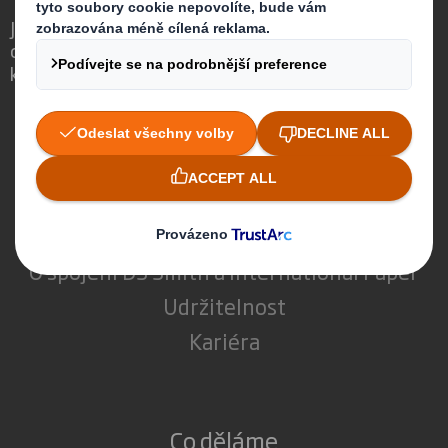
Jsme jiní, protože si uvědomujeme, že
obaly mohou hrát důležitou roli ve světě
kolem nás.
Kdo jsme
Více o DS Smith
Více o International Paper
O spojení DS Smith a International Paper
Udržitelnost
Kariéra
Co děláme