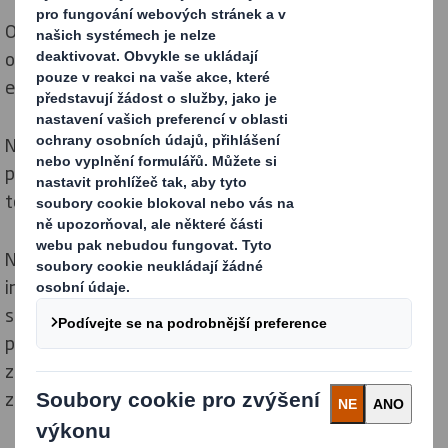
Obaly DS Smith pro distribuci a zasilatelství: úsporná,
odolná a udržitelná řešení, která zlepšují ochranu i
efektivitu dodávek.
Nové technologie a design v oblasti obalového
průmyslu navíc neustále posouvají hranice možností v
tomto sektoru.
Například RFID (radiofrekvenční identifikační čipy)
integrované do obalů z vlnité lepenky umožňují
sledování, a co je důležitější, poskytují ochranu proti
padělání. Nové metody výroby obalů také pomáhají
zákazníkům zajistit bezpečné a praktické metody
zasílání zboží.