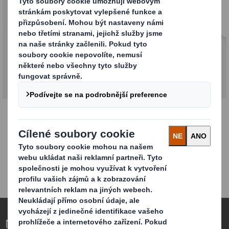
internetový prodej (e-retail) i distribuční
sektor.
Nové druhy obalů pro měnící se svět