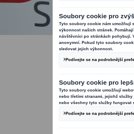
Informace 
Jako společno
oblasti kvality
životního pros