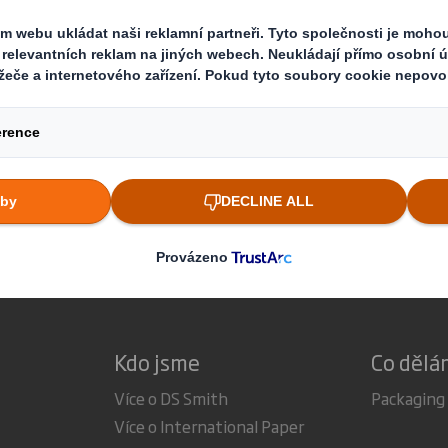
prostřednictvím našich politik a d
ši dodavatelé splňovali stejné standardy, kter
y.
Kdo jsme
Co děl
Více o DS Smith
Packaging
Více o International Paper