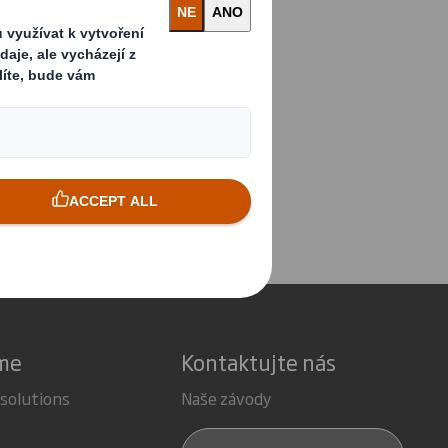
louhodobých
é uplatňujeme na
áme
Kontaktujte nás
 solutions
Naše závody