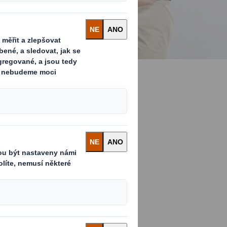
ery
ch standardů v
áci i ochrany
chto oblastech