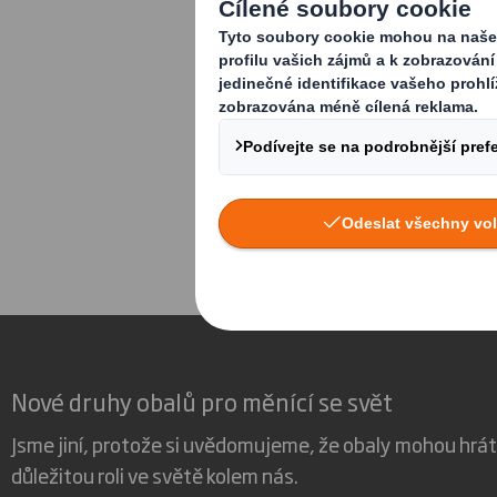
prezentujeme 
závazků.
Zajišťujeme, aby na
naše vlastní provoz
Nové druhy obalů pro měnící se svět
Jsme jiní, protože si uvědomujeme, že obaly mohou hrát
důležitou roli ve světě kolem nás.