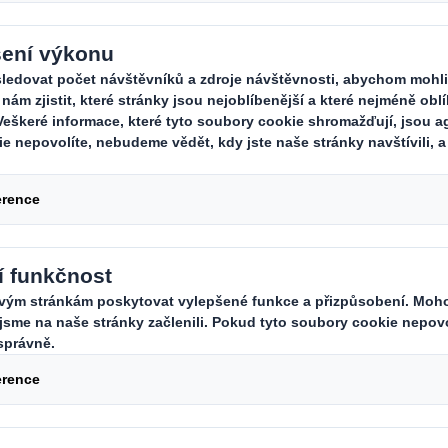
pro obchodní partn
st dbáme na dodržování nejnovější
, bezpečnosti a ochrany zdraví při pr
tředí. Svoje odhodlání vynikat v tě