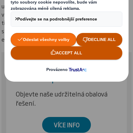
udržitelných obalových materiálů včetně kompaktní a
vlnité lepenky. Ke zušlechtění používáme kvalitní
tiskové techniky jako ofset, flexotisk či digitální tisk,
sítotisk a lakování, ale také laminaci, ražbu či
embosování.
Náhrada plastů
Objevte naše udržitelná obalová
řešení.
VÍCE INFO