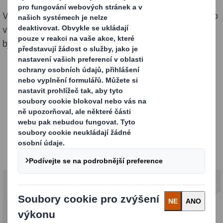
Více než 70 % nákupních rozhodnutí se odehrává přímo
v obchodě. Proto se staráme o to, aby vaše produkty
byly nepřehlédnutelné.
Komplexní řešení pro
spotřebitelské balení
S možností opakovaného použití a plně
recyklovatelné