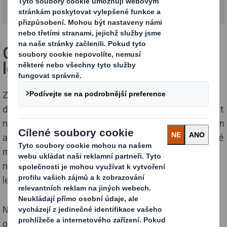
Obalové řešení, které buduje
lepší vztah se zákazníky
Zákazníci tráví v obchodech stále méně času. Proto je
důležitější než kdy jindy, aby váš obal dokázal zaujmout
na první pohled a vytvořil spojení mezi vaším produktem
a zákazníkem. Neustále proto rozvíjíme naše designové
možnosti a překládáme poznatky o chování
nakupujících do inovativních obalových řešení z vlnité
lepenky, která vyniknou v regálech.
Naše spotřební obaly zaručeně posílí vaši značku a
ochrání vaše výrobky. Nabízíme širokou škálu