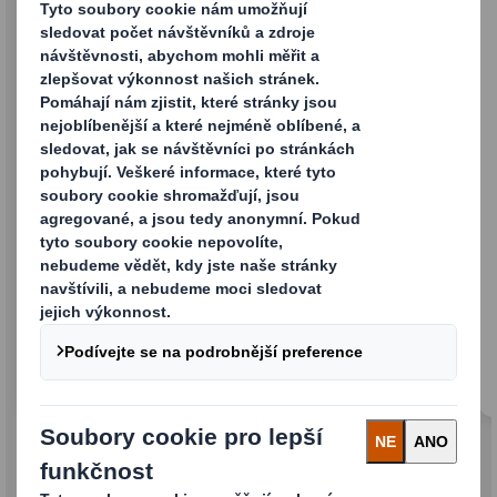
DS Smith Lift Up
Plně recyklovatelná alternativa plastové
smršťovací fólie pro vícenásobná balení
pevných lahví na bázi vláken.