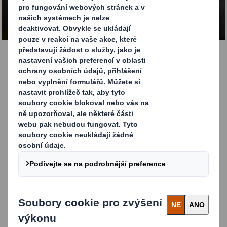
KONTAKTUJTE NÁS
Odolné přepravní obaly
Nabízíme odolné vlnité přepravní obaly pro malé i velké
objemy, vhodné jak pro automatizované balicí linky, tak
pro ruční balení. Všechna naše řešení optimalizují
přepravní prostor a maximalizují pevnost při použití
minimálního množství materiálu. Dodáváme obaly
potištěné i nepotištěné.
Klíčové výhody našich odolných přepravních
obalů