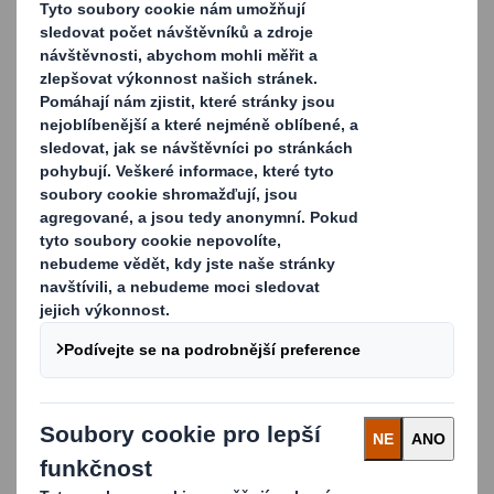
Flexibilita díky široké škále typů lepenek a vlnitých
materiálů
Obaly efektivní jak pro automatické balicí linky, tak
pro ruční balení
Zvýšení rozpoznatelnosti produktu a podpory
prodeje díky kvalitnímu potisku
Spolehlivé výseky, perforace a úchyty pro snadnou
manipulaci
Ochranné prvky proti padělání: mechanizované
uzávěry, lepené spoje, drážky, zavírací klapky,
předřezy, spony a pásky
Konzistentní a spolehlivá kvalita a dodávky
–
lokálně,
celostátně i mezinárodně
100% recyklované nebo 100% recyklovatelné obaly
šetrné k životnímu prostředí
Carousel. Use previous and next buttons to move betwe