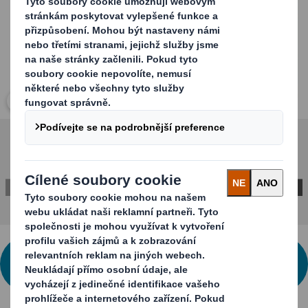
Kliknutím zobrazíte obrázek
MÁTE ZÁJEM? NEVÁHEJTE NÁS
KONTAKTOVAT