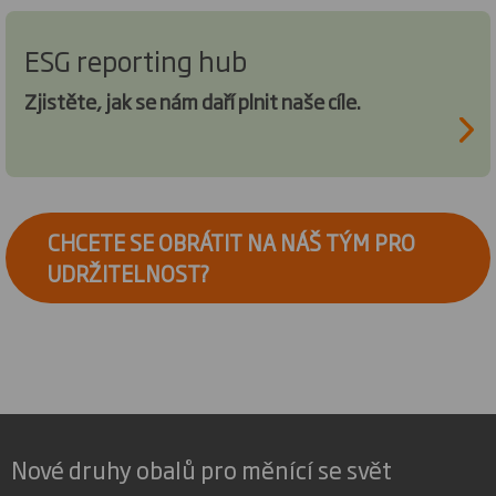
ESG reporting hub
Zjistěte, jak se nám daří plnit naše cíle.
CHCETE SE OBRÁTIT NA NÁŠ TÝM PRO
UDRŽITELNOST?
Nové druhy obalů pro měnící se svět