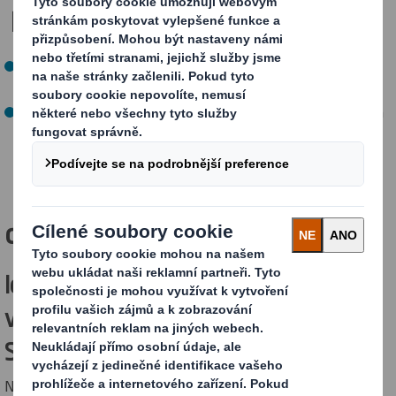
Naše cíle PRO BUDOUCNOST
Stanovit cíle pro obnovu přírody na základě vědecky
podloženého přístupu.
Do roku 2030 snížit intenzitu odběru vody v papírnách
ohrožených nedostatkem vody o 10 % oproti roku
2019.
Jak toho
dosahujeme?
Identifikace a sledování ohrožených a
vzácných druhů v našich lesích v
Severní Americe
Náš severoamerický lesnický tým ve spolupráci s Warnell