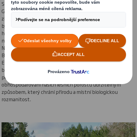
School of Forestry and Natural Resources na University of
Georgia realizuje třífázový projekt zaměřený na měření a
zlepšování místní biologické rozmanitosti. V našem lese
bylo nalezeno několik druhů, které byly označeny jako
hodné ochranářského zájmu. Byly použity různé nástroje,
například aplikace iNaturalist, materiály Smithsonian
National Museum of Natural History, webové stránky
Backyard Bird a online systém U.S. Fish and Wildlife Service
Environmental Conservation. Na základě této práce
budeme i nadále využívat nejnovější technologie,
pozorovací metody a metody ochrany k aktivnímu
obhospodařování našich lesních porostů udržitelným
způsobem, který chrání přírodu a místní biologickou
rozmanitost.