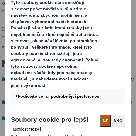
komunitami snižujeme svůj dopad na přírodu a
podporujeme rozvoj biologické rozmanitosti.
Snižujeme také množství vody, které odebíráme z
přírody na tunu produkce v oblastech s nedostatkem
vody, abychom snížili tlak na přírodní systémy.
Naše cíle PRO DNEŠEK
Do roku 2025 změřit a zlepšit biologickou rozmanitost v
našich vlastních lesích a vyhodnotit naši závislost na
přírodě.
Do roku 2025 zavést v každé z našich papíren programy
na ochranu biologické rozmanitosti.
Do roku 2025 vybavit 100 % papíren a balicích závodů
plány hospodaření s vodou.