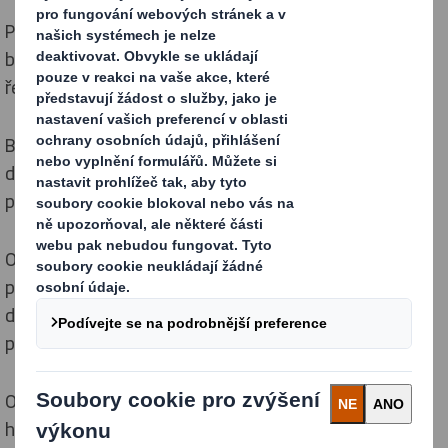
Péče o přírodu v DS Smith: chráníme a obnovujeme
biodiverzitu, snižujeme dopady a rozvíjíme cirkulární
řešení pro zdravé ekosystémy.
Biodiverzita rychle klesá. Ještě nikdy nebylo tak
důležité podniknout kroky k zachování přírodního
prostředí, na němž závisí veškerý život na Zemi.
Oběhové hospodářství je regenerativní už svou
podstatou. Upřednostňuje udržení zdrojů v oběhu po
delší dobu a zajišťuje, aby procesy těžby zdrojů
ponechávaly přírodě prostor pro regeneraci.
Odpovědným získáváním zdrojů, udržitelným
hospodařením v lesích a provozech a spoluprací s