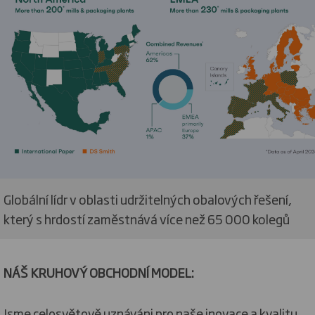
Globální lídr v oblasti udržitelných obalových řešení,
který s hrdostí zaměstnává více než 65 000 kolegů
NÁŠ KRUHOVÝ OBCHODNÍ MODEL:
Jsme celosvětově uznáváni pro naše inovace a kvalitu