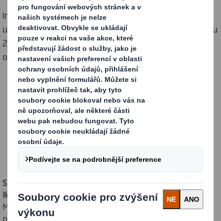
International Paper a DS Smith, dva přední výrobci
udržitelných obalů a dalších výrobků z vláken, se v lednu
2025 spojili a vytvořili skutečně globálního lídra v
oblasti udržitelných obalových řešení.
Budujeme silnější globální
společnost
Spojením s International Paper jsme se stali světovým
lídrem v oblasti udržitelných obalů.
Naše hlavní sídla jsou v
Memphisu (USA) a v Londýně (Anglie). Zaměstnáváme více
než 65 000 lidí a máme výrobní závody v Severní Americe,