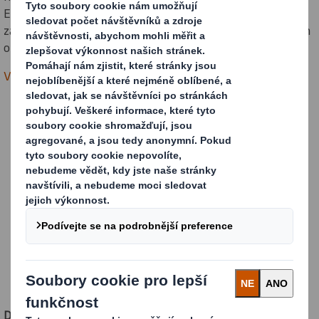
Evropě, na Středním východě a v Africe. Společně s našimi
zákazníky děláme svět lepším místem pomocí udržitelných
obalových řešení.
Více o spojení International Paper a DS Smith
Zablokovaný
obsah
Chcete-li
zobrazit toto
video, musíte
povolit
nezbytné
soubory cookie.
DS Smith
vznikl ve 40. letech 20. století jako malá firma na
Změnit