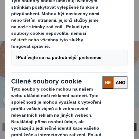
přiláká stále více uvědomělých zákazníků. Objevte
budoucnost balení s našimi moderními papírovými
obálkami, které spojují péči o životní prostředí,
ekonomiku a efektivitu. Pro více informací o papírových
obálkách si stáhněte brožuru.
Carousel. Use previous and next buttons to move betwe
Kliknutím zobrazíte obrázek