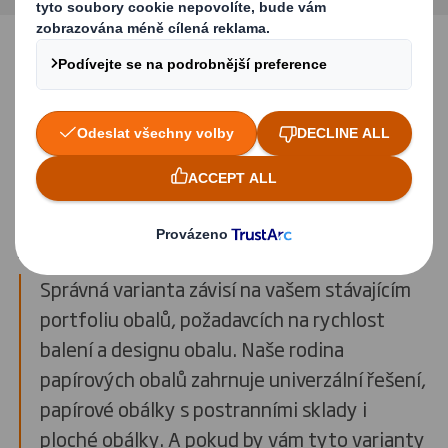
STÁHNOUT PŘÍRUČKU
Seznamte se s rodinou
papírových obálek DS Smith
Správná varianta závisí na vašem stávajícím
portfoliu obalů, požadavcích na rychlost
balení a designu obalu. Naše rodina
papírových obalů zahrnuje univerzální řešení,
papírové obálky s postranními sklady i
ploché obálky. A pokud by vám tyto varianty