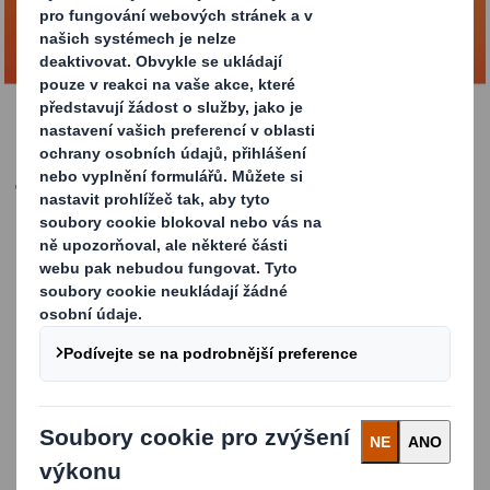
STÁHNOUT PŘÍRUČKU
Je čas na změnu?
Je čas na změnu?
Papírové obálky DS Smith přináší řešení pro rychle se
rozvíjející svět e-commerce.
Do roku 2030 se má při doručování zboží z e-shopů s
módou použít přes 22 miliard zbytečných plastových
obalů. 74 % evropských zákazníků si přeje, aby se plasty
v online doručování přestaly používat. *Zdroj: Průzkum
DS Smith, únor 2025