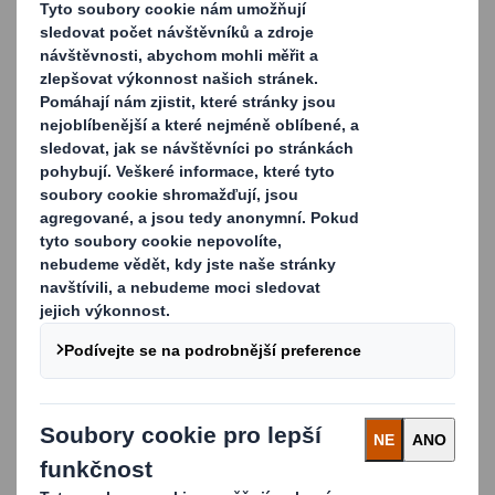
Reagujeme na měnící se nákupní zvyklosti a požadavky
dynamického e-commerce trhu. Neustále vyvíjíme naše
produkty a služby, abyste byli vždy o krok napřed. Nyní
jsme do našeho portfolia přidali novou řadu vysoce
odolných papírových obálek.
Udržitelné řešení
Papírové obálky DS Smith nejsou výhodné jen z
logistického a ekonomického hlediska. Představují
ekologickou alternativu k plastovým obalům. Díky
speciálně navržené perforaci je lze snadno a rychle
otevřít, takže jsme mohli zcela odstranit plastový trhací
proužek. Výběrem našich produktů nejen
minimalizujete dopad vaší firmy na životní prostředí, ale
také přispíváte k podpoře ekologicky šetrných postupů.
Jde o silné poselství, které posílí image vaší značky a