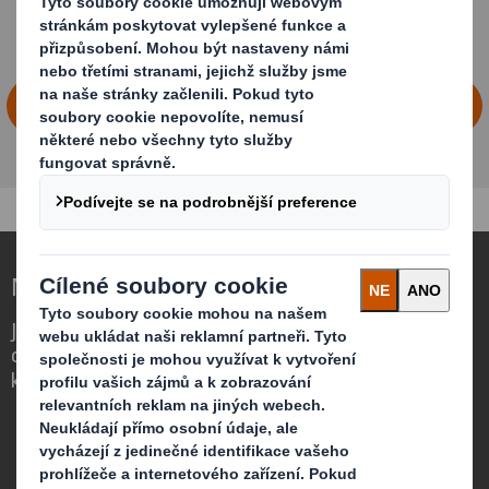
STÁHNĚTE SI CELOU ZPRÁVU HOME CARE
Nové druhy obalů pro měnící se svět
Jsme jiní, protože si uvědomujeme, že
obaly mohou hrát důležitou roli ve světě
kolem nás.
Kdo jsme