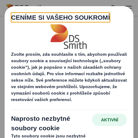
Skip to main content
Vyplňte formulář a
stáhněte si zprávu Home
caRe
V této publikaci se dočtete více o 4 možnostech balení,
které vám pomohou na cestě k udržitelnějším a