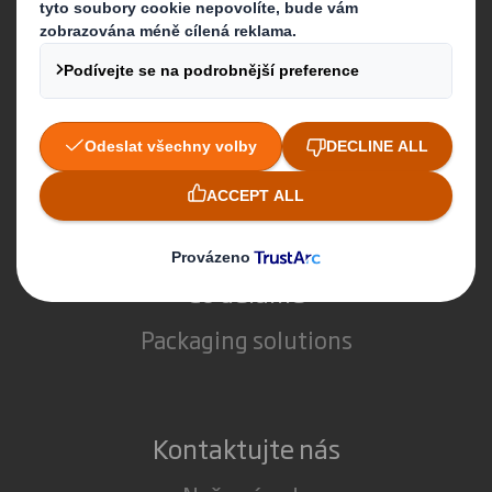
Více o DS Smith
Více o International Paper
O spojení DS Smith a International Paper
Udržitelnost
Kariéra
Co děláme
Packaging solutions
Kontaktujte nás