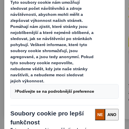
Inovativní e-commerce obal
pro teblety
Společnost Reckitt & DS Smith snížila
množství plastů o 85 % díky novým
inovativním obalům eComm