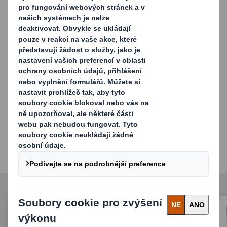
oběhovým obalům a přinesou vašim
značkám větší
hodnotu.
Objevte všechny úspěšné
příběhy společnosti DS
Smith