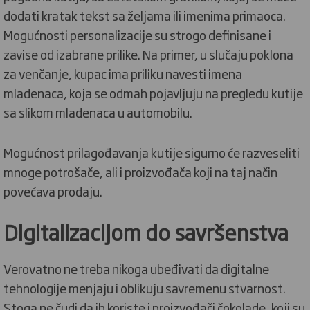
dodati kratak tekst sa željama ili imenima primaoca.
Mogućnosti personalizacije su strogo definisane i
zavise od izabrane prilike. Na primer, u slučaju poklona
za venčanje, kupac ima priliku navesti imena
mladenaca, koja se odmah pojavljuju na pregledu kutije
sa slikom mladenaca u automobilu.
Mogućnost prilagođavanja kutije sigurno će razveseliti
mnoge potrošače, ali i proizvođača koji na taj način
povećava prodaju.
Digitalizacijom do savršenstva
Verovatno ne treba nikoga ubeđivati da digitalne
tehnologije menjaju i oblikuju savremenu stvarnost.
Stoga ne čudi da ih koriste i proizvođači čokolade, koji su