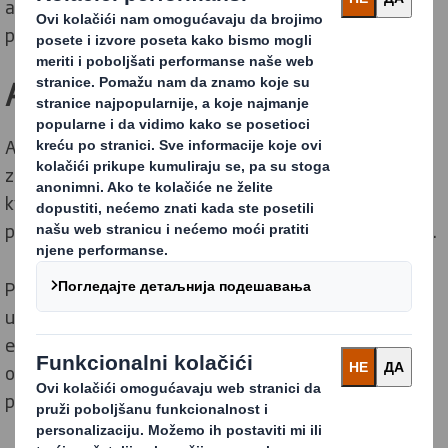
ambalaža koja je jedan od glavnih faktora koji utiču na
prodaju. Stoga se pobrinite da bude zanimljiva.
Ambalažom do srca potrošača
Ambalaža ima brojne funkcije, od kojih je najvažnija
zaštita proizvoda, osiguravanje njegovog visokog
kvaliteta tokom skladištenja, kao i pravilnog
predstavljanja, u skladu s filozofijom i istorijom brenda.
Prošla su vremena kada je ambalaža služila samo kao
usluga sadržaju proizvoda. Trenutno je ona važan
element u komunikaciji sa potrošačima, a često i
odlučujući faktor pri izboru i kupovini određenog
proizvoda.