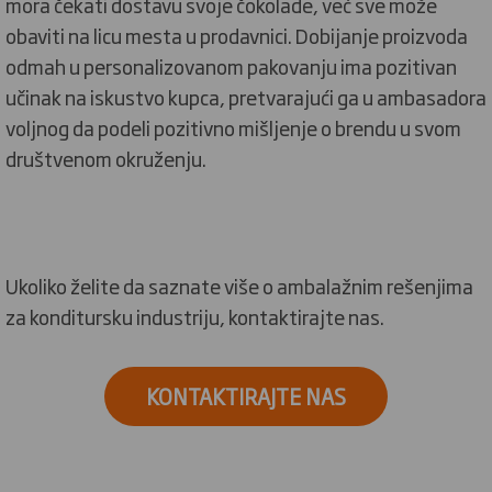
mora čekati dostavu svoje čokolade, već sve može
obaviti na licu mesta u prodavnici. Dobijanje proizvoda
odmah u personalizovanom pakovanju ima pozitivan
učinak na iskustvo kupca, pretvarajući ga u ambasadora
voljnog da podeli pozitivno mišljenje o brendu u svom
društvenom okruženju.
Ukoliko želite da saznate više o ambalažnim rešenjima
za konditursku industriju, kontaktirajte nas.
KONTAKTIRAJTE NAS