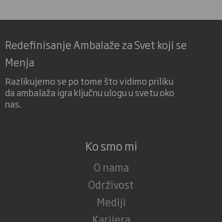
Redefinisanje Ambalaže za Svet koji se
Menja
Razlikujemo se po tome što vidimo priliku
da ambalaža igra ključnu ulogu u svetu oko
nas.
Ko smo mi
O nama
Održivost
Mediji
Karijera