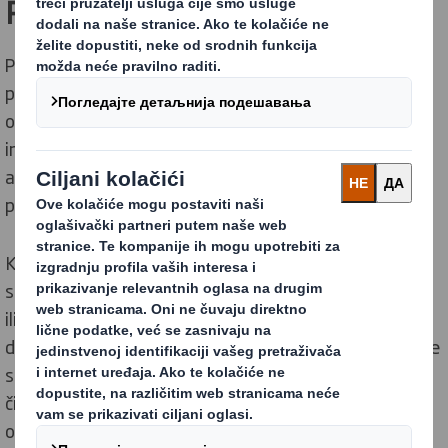
Personalizacija proizvoda
Personalizacija je jedan od najvažnijih trendova
poslednjih godina. Stoga ne čudi da se ovaj princip
odrazio i na tržište ambalaže. Jedna od najzanimljivijih
implementacija je mogućnost naručivanja proizvoda u
ambalaži koja će biti prilagođena preferencijama i
potrebama kupca.
Kupci mogu birati između različitih veličina ambalaže i
sadržaja, imaju mogućnost dodati fotografiju, grafiku
ili prikladni natpis, zahvaljujući čemu njihov poklon
dobija individualnost, prilagođenu prirodi primaoca. Obe
strane kutije su prilagodljive, što mogućnost izmene
čini iznenađujuće velikom. Na kraju, preostaje samo
odabrati broj naručenih artikala i uživati ​​u sreći