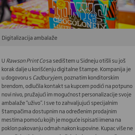
Digitalizacija ambalaže
U
Rawson Print Co
sa sedištem u Sidneju otišli su još
korak dalje u korišćenju digitalne štampe. Kompanija je
u dogovoru s
Cadburyjem
, poznatim konditorskim
brendom, odlučila kontakt sa kupcem podići na potpuno
novi nivo, pružajući im mogućnost personalizacije svoje
ambalaže “uživo”. I sve to zahvaljujući specijalnim
štampačima dostupnim na određenim prodajnim
mestima pomoću kojih je moguće ispisati imena na
poklon pakovanju odmah nakon kupovine. Kupac više ne