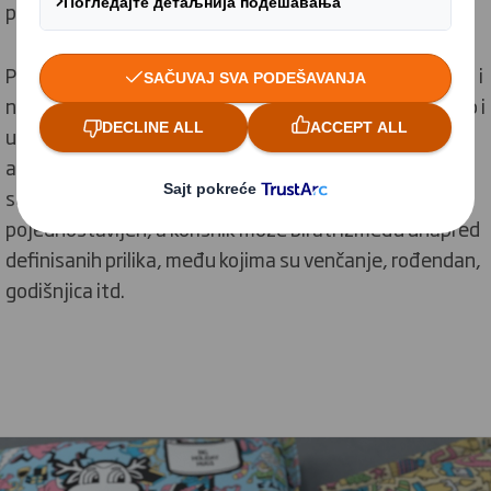
primaoca.
Personalizacija ambalaže širok je trend, što se odrazilo i
na aktivnosti koje sprovodi brend
Oreo
. Kompanija, kao i
u prethodnom slučaju, nudi mogućnost kreiranja
ambalaže za čokoladne proizvode po svom ukusu,
savršene za poklon. Međutim, sam proces je
pojednostavljen, a korisnik može birati između unapred
definisanih prilika, među kojima su venčanje, rođendan,
godišnjica itd.