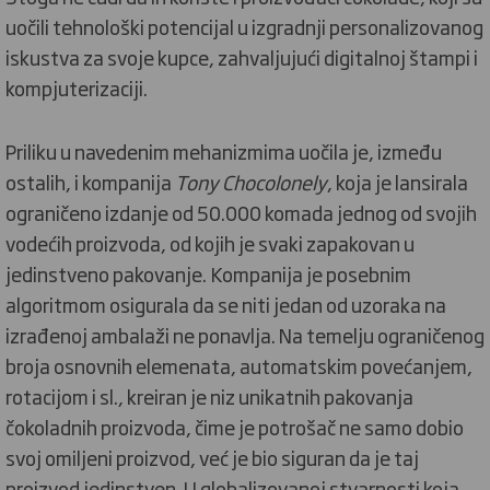
uočili tehnološki potencijal u izgradnji personalizovanog
iskustva za svoje kupce, zahvaljujući digitalnoj štampi i
kompjuterizaciji.
Priliku u navedenim mehanizmima uočila je, između
ostalih, i kompanija
Tony Chocolonely
, koja je lansirala
ograničeno izdanje od 50.000 komada jednog od svojih
vodećih proizvoda, od kojih je svaki zapakovan u
jedinstveno pakovanje. Kompanija je posebnim
algoritmom osigurala da se niti jedan od uzoraka na
izrađenoj ambalaži ne ponavlja. Na temelju ograničenog
broja osnovnih elemenata, automatskim povećanjem,
rotacijom i sl., kreiran je niz unikatnih pakovanja
čokoladnih proizvoda, čime je potrošač ne samo dobio
svoj omiljeni proizvod, već je bio siguran da je taj
proizvod jedinstven. U globalizovanoj stvarnosti koja