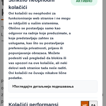
trendovi u ambalaži za
konditorske proizvode
"Nemojte verovati da je čokolada zamena za ljubav.
Ljubav je zamena za čokoladu.”
~ Miranda Ingram
Prvi utisak je najvažniji. Kao i u međuljudskim
odnosima, element pozitivnog iznenađenja ima
značajnu ulogu u donošenju odluke o kupovini u odnosu
proizvod-potrošač. Važnu ulogu u ovom procesu ima