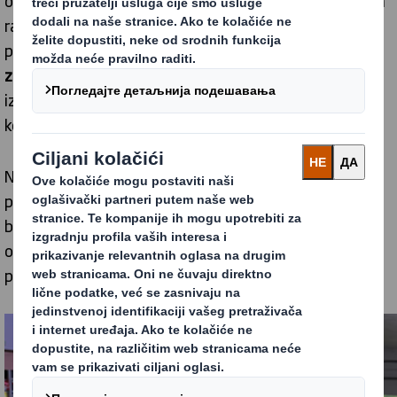
radu. Osim što se pridržavamo međunarodnih i lokalnih
propisa, uveli smo
13 standarda za bezbednost i
zdravlje na radu
kako bismo osigurali da idemo daleko
iznad minimuma. Ovaj broj će rasti kako budemo
kontinuirano unapređivali naše sisteme.
Naša posvećenost ne prestaje sa politikama i
propisima. Takođe smo uveli različite inicijative za
bezbednost i zaštitu životne sredine. Ovi napori
odražavaju naše uverenje da je zdrava radna snaga
produktivna radna snaga.