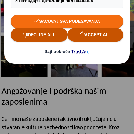
Angažovanje i podrška našim
zaposlenima
Cenimo naše zaposlene i aktivno ih uključujemo u
stvaranje kulture bezbednosti kao prioriteta. Kroz