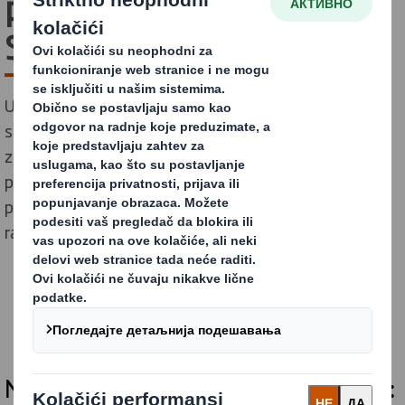
povreda na radu u DS
Smith Kruševac, Srbija
U kompaniji DS Smith, iskreno verujemo u stvaranje
sigurnog i zdravog radnog okruženja za sve naše
zaposlene. Posvećenost i timski rad naših zaposlenih
pomogli su našem pogonu u Kruševcu, Srbija, da
postigne izuzetan uspeh: 4 godine bez povreda na
radnom mestu!
Naša vizija za zdravlje i bezbednost: