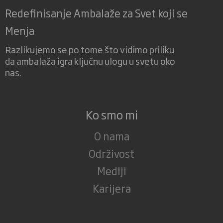
Redefinisanje Ambalaže za Svet koji se
Menja
Razlikujemo se po tome što vidimo priliku
da ambalaža igra ključnu ulogu u svetu oko
nas.
Ko smo mi
O nama
Održivost
Mediji
Karijera