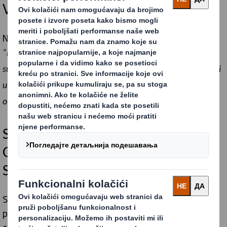
Vizija nula.
Naš cilj je jednostavan, ali ambiciozan:
“Naš cilj je da obezbedimo radno okruženje i kulturu u kojoj
su zdravlje i bezbednost integralni delovi našeg poslovanja, i
u kojoj svi zaposleni aktivno teže kontinuiranoj izvrsnosti u
oblasti zdravlja i bezbednosti.”
Sigurnost na prvom mestu:
Osnovna vrednost kompanije DS
Smith
Sigurnost i dobrobit naših zaposlenih su naši najvažniji
prioriteti. Kao lideri u industriji, posvećeni smo
održavanju visokih standarda bezbednosti i zdravlja na