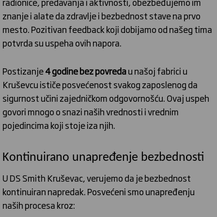
radionice, predavanja i aktivnosti, obezbeđujemo im
znanje i alate da zdravlje i bezbednost stave na prvo
mesto. Pozitivan feedback koji dobijamo od našeg tima
potvrda su uspeha ovih napora.
Postizanje
4 godine bez povreda
u našoj fabrici u
Kruševcu ističe posvećenost svakog zaposlenog da
sigurnost učini zajedničkom odgovornošću. Ovaj uspeh
govori mnogo o snazi naših vrednosti i vrednim
pojedincima koji stoje iza njih.
Kontinuirano unapređenje bezbednosti
U DS Smith Kruševac, verujemo da je bezbednost
kontinuiran napredak. Posvećeni smo unapređenju
naših procesa kroz: