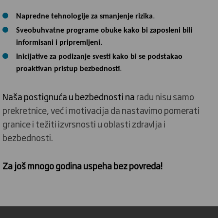
.
Napredne tehnologije za smanjenje rizika
Sveobuhvatne programe obuke kako bi zaposleni bili
informisani i pripremljeni.
Inicijative za podizanje svesti kako bi se podstakao
.
proaktivan pristup bezbednosti
Naša postignuća u bezbednosti na
radu nisu samo
prekretnice, već i motivacija da nastavimo pomerati
granice i težiti izvrsnosti u oblasti zdravlja i
bezbednosti.
Za još mnogo godina uspeha bez povreda!