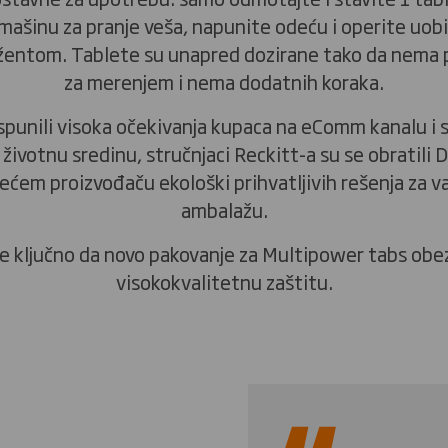
mašinu za pranje veša, napunite odeću i operite uob
entom. Tablete su unapred dozirane tako da nema
za merenjem i nema dodatnih koraka.
ispunili visoka očekivanja kupaca na eComm kanalu i s
a životnu sredinu, stručnjaci Reckitt-a su se obratili 
ećem proizvođaču ekološki prihvatljivih rešenja za v
ambalažu.
 je ključno da novo pakovanje za Multipower tabs obe
visokokvalitetnu zaštitu.