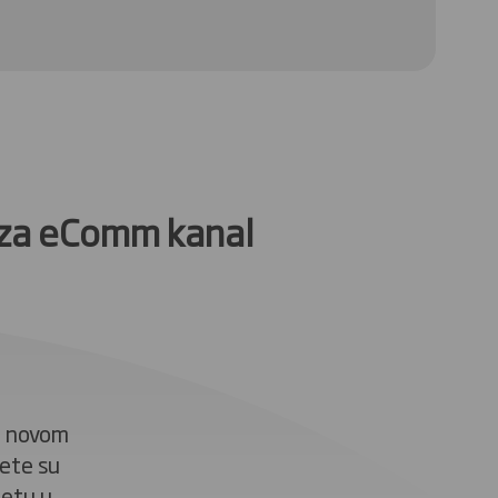
 za eComm kanal
u novom
ete su
letu u