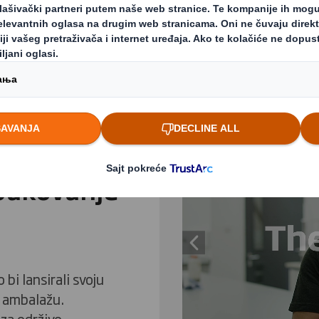
zvili
Carousel. Use previous
pakovanje
Previous slide
bi lansirali svoju
u ambalažu.
 za održivo