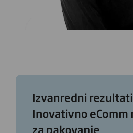
Izvanredni rezultati
Inovativno eComm 
za pakovanje