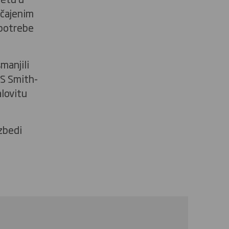
ičajenim
 potrebe
manjili
DS Smith-
alovitu
zbedi