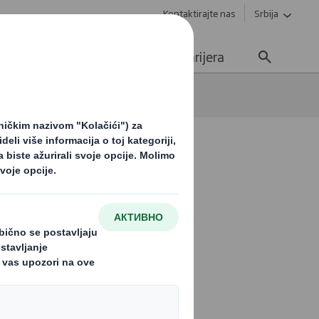
Kontaktirajte nas
Srbija
Održivost
Mediji
Karijera
kovanje