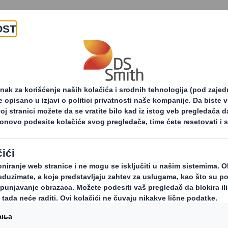
O nama
Proizvodi i usluge
i i saopštenja za štampu
Reckitt SR
anish Oxi Action pa