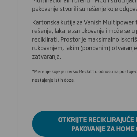
pakovanje stvorili su rešenje koje odgova
Kartonska kutija za Vanish Multipower 
rešenje, laka je za rukovanje i može se 
reciklirati. Prostor je maksimalno iskori
rukovanjem, lakim (ponovnim) otvaranje
zatvaranja.
*Merenje koje je izvršio Reckitt u odnosu na postojec
nestajanje istih doza.
OTKRIJTE RECIKLIRAJUĆE
PAKOVANJE ZA HOME