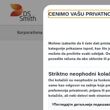
Skip to main content
Korporativna strana
Mediji
Vest
Otkrijte V