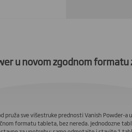
wer u novom zgodnom formatu
od pruža sve višestruke prednosti Vanish Powder-a 
ičnom formatu tableta, bez nereda. Jednodozne tabl
stavne za upotrebu: samo odmotajte i stavite 1 tab