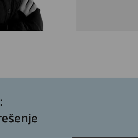
:
rešenje