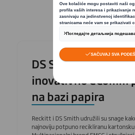
DS Smith i Reckitt ra
inovativno eComm 
na bazi papira
Reckitt i DS Smith udružili su snage kako 
najnoviju potpuno recikliranu kartonsk
Multinacionalni brend FMCG i stručnjaci