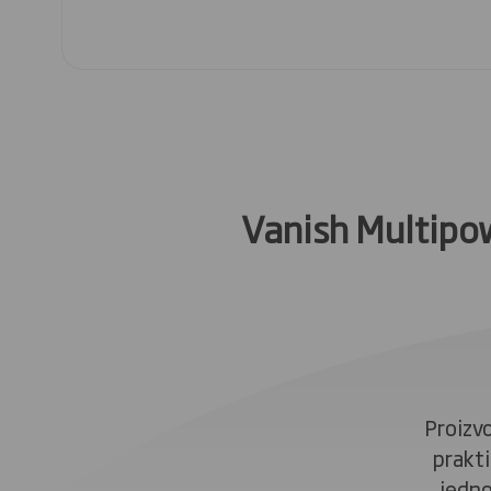
Vanish Multipo
Proizv
prakt
jedno