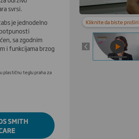
ra svrsi.
tabs je jednodelno
Kliknite da biste proširi
u potpunosti
šćen, sa zgodnim
m i funkcijama brzog
́u plastičnu teglu praha za
 DS SMITH
 CARE