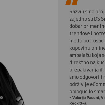
Razvili smo pro
zajedno sa DS S
dobar primer ino
trendove i potr
među potrošači
kupovinu online
ambalažu koja s
direktno na ku
prepakivanja il
smo odgovorili 
održivije eComm
omogućilo sman
- Valerija Pasoni, V
Reckitt-a.