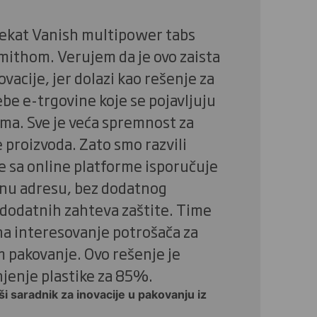
jekat Vanish multipower tabs
mithom. Verujem da je ovo zaista
vacije, jer dolazi kao rešenje za
ebe e-trgovine koje se pojavljuju
ma. Sve je veća spremnost za
 proizvoda. Zato smo razvili
e sa online platforme isporučuje
ćnu adresu, bez dodatnog
i dodatnih zahteva zaštite. Time
na interesovanje potrošača za
 pakovanje. Ovo rešenje je
jenje plastike za 85%.
iši saradnik za inovacije u pakovanju iz