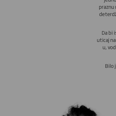
praznu 
deterdž
Da bi 
uticaj n
u, vod
Bilo