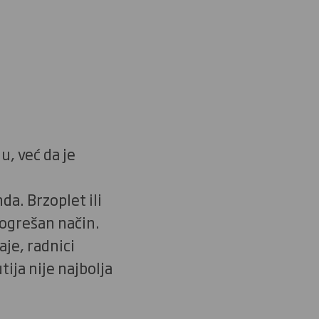
 već da je
a. Brzoplet ili
pogrešan način.
aje, radnici
ija nije najbolja