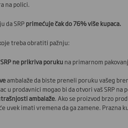
a na polici.
uju da SRP
primećuje čak do 76% više kupaca.
koje treba obratiti pažnju:
 SRP ne prikriva poruku
na primarnom pakovanju,
ove
ambalaže da biste preneli poruku vašeg brend
c u prodavnici mogao bi da otvori vaš SRP na 
utrašnjosti ambalaže
. Ako se proizvod brzo prod
e uvek imati vremena da ga zamene. Prazna kut