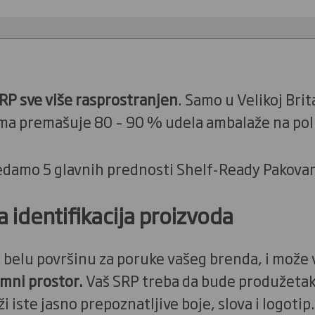
RP sve više rasprostranjen
. Samo u Velikoj Brit
a premašuje 80 – 90 % udela ambalaže na pol
edamo 5 glavnih prednosti Shelf-Ready Pakovan
 identifikacija proizvoda
belu površinu za poruke vašeg brenda, i može 
mni prostor.
Vaš SRP treba da bude produžeta
i iste jasno prepoznatljive boje, slova i logotip