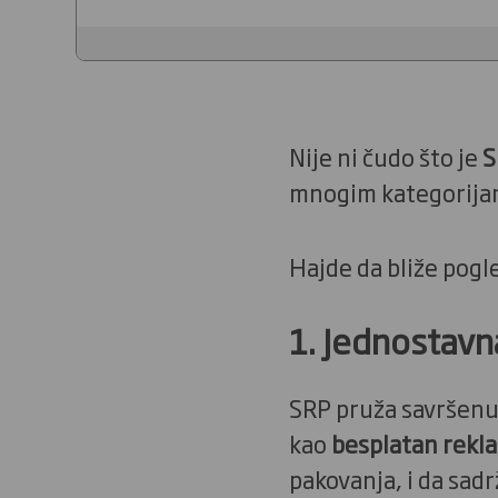
Nije ni čudo što je
S
mnogim kategorijam
Hajde da bliže pogl
1. Jednostavna
SRP pruža savršenu 
kao
besplatan rekla
pakovanja, i da sadrž