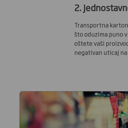
2. Jednostav
Transportna karton
što oduzima puno vr
oštete vaši proizvo
negativan uticaj na 