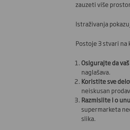
zauzeti više prostor
Istraživanja pokaz
Postoje 3 stvari na 
Osigurajte da vaš
naglašava.
Koristite sve del
neiskusan prodava
Razmislite i o un
supermarketa neć
slika.