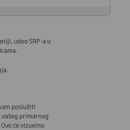
aniji, udeo SRP-a u
icama.
ja.
vam poslužiti
k vašeg primarnog
. Ovo će vizuelno