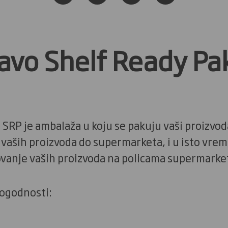
ravo Shelf Ready P
SRP je ambalaža u koju se pakuju vaši proizvod
 vaših proizvoda do supermarketa, i u isto vreme
ovanje vaših proizvoda na policama supermarke
pogodnosti: