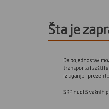
Šta je zap
Da pojednostavimo, 
transporta i zaštite
izlaganje i prezent
SRP nudi 5 važnih 