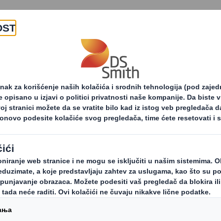
O nama
Proizvodi i usluge
i i saopštenja za štampu
5 prednosti shelf-ready p