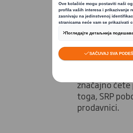
5 prednost
Ukoliko kupac 
čak 37% njih ć
10% slučajeva
značajno ćete 
toga, SRP pobo
prodavnici.