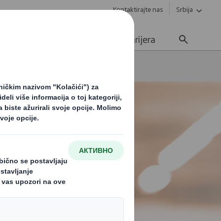
Kontaktirajte nas
Srbija
Održivost
Mediji
Karijera
akovanja