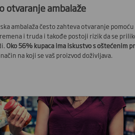
no otvaranje ambalaže
ska ambalaža često zahteva otvaranje pomoću 
emena i truda i takođe postoji rizik da se prili
di.
Oko 56% kupaca ima iskustvo s oštećenim p
način na koji se vaš proizvod doživljava.