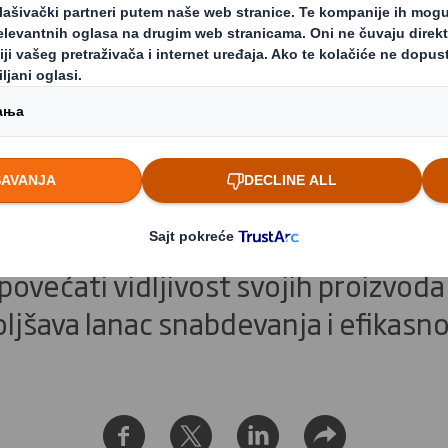
i shelf-ready pako
ne može da pronađe proizvod koji o
e tada izabrati sledeću dostupnu al
). Uvođenjem SRP (Shelf-Ready Pak
povećati vidljivost svojih proizvoda
ljšava lanac snabdevanja i efikasno