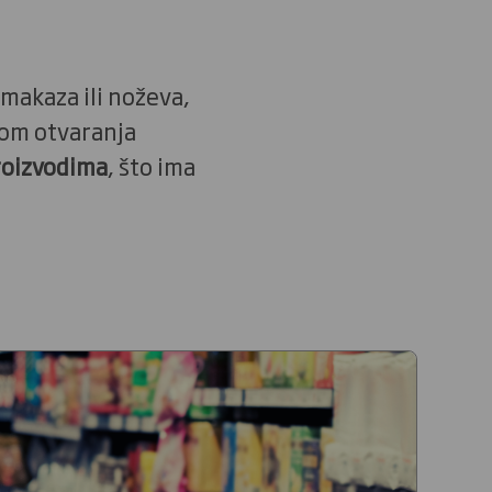
makaza ili noževa,
kom otvaranja
roizvodima
, što ima