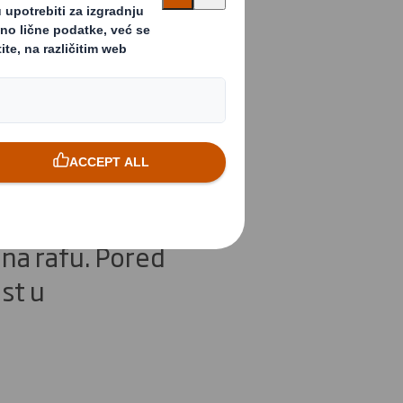
vanja
bično kupuje,
ternativu (u 5-
ovanja) –
 na rafu. Pored
st u