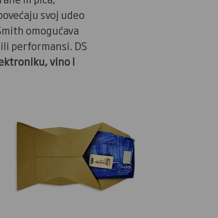
ovećaju svoj udeo
 Smith omogućava
li performansi. DS
ektroniku, vino i