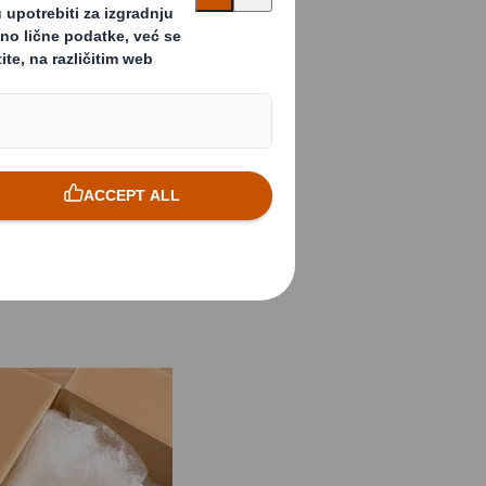
cijama pakovanja za
da su od prvog
 a 82% planira da, i
 i još više. DS
 za održivom
% u kućnoj i