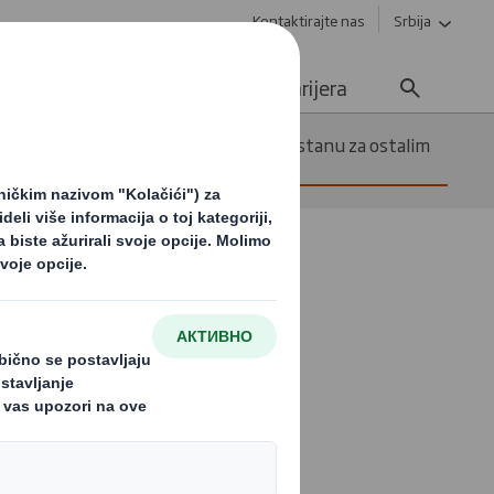
Kontaktirajte nas
Srbija
Održivost
Mediji
Karijera
ovinu učine ekološkom mogli bi da zaostanu za ostalim
trgovinu
zaostanu za