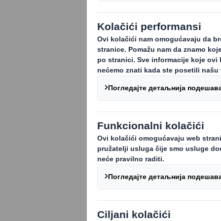
Održiva ambal
samo zbog koris
bili zadovoljni
Potrošači sve više o
koji ne koriste odr
nastavlja da cveta,