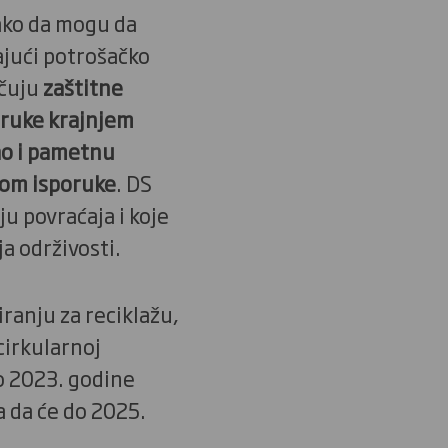
tako da mogu da
jući potrošačko
učuju
zaštitne
poruke krajnjem
ao i pametnu
kom isporuke
. DS
u povraćaja i koje
a održivosti.
ranju za reciklažu,
cirkularnoj
o 2023. godine
a da će do 2025.