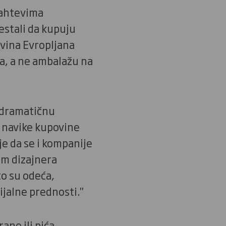
zahtevima
estali da kupuju
ovina Evropljana
na, a ne ambalažu na
o dramatičnu
 navike kupovine
e da se i kompanije
tim dizajnera
o su odeća,
ijalne prednosti."
ne ili pića,