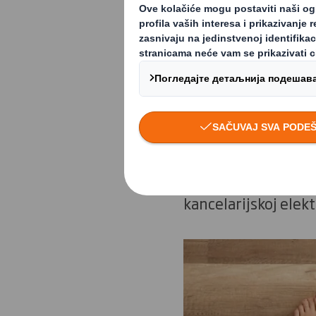
pokazuju porast pot
e-trgovinu.
Eksplozija e-trgovi
zaključavanja u mar
nakon zaključavanja,
Smith je tokom posl
ambalažom za e-trgo
kancelarijskoj elek