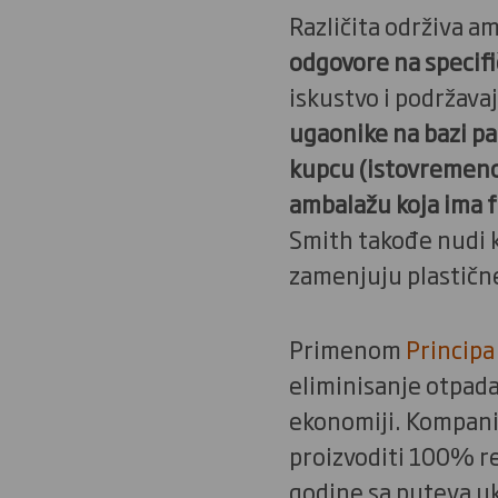
Različita održiva a
odgovore na specif
iskustvo i podržava
ugaonike na bazi pa
kupcu (istovremeno 
ambalažu koja ima 
Smith takođe nudi k
zamenjuju plastične
Primenom
Principa
eliminisanje otpada
ekonomiji. Kompanij
proizvoditi 100% re
godine sa puteva u