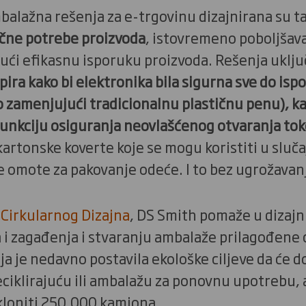
mbalažna rešenja za e-trgovinu dizajnirana su 
ične potrebe proizvoda
, istovremeno poboljšava
jući efikasnu isporuku proizvoda. Rešenja uklj
pira kako bi elektronika bila sigurna sve do is
zamenjujući tradicionalnu plastičnu penu), k
funkciju osiguranja neovlašćenog otvaranja to
artonske koverte koje se mogu koristiti u slučaj
 omote za pakovanje odeće. I to bez ugrožavanj
 Cirkularnog Dizajna
, DS Smith pomaže u dizajni
 i zagađenja i stvaranju ambalaže prilagođene 
a je nedavno postavila ekološke ciljeve da će d
ciklirajuću ili ambalažu za ponovnu upotrebu, 
kloniti 250.000 kamiona.