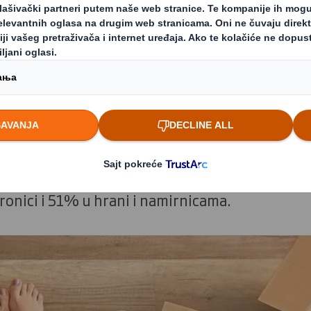
ražnje za potpuno recikliranim i održivijim op
ne ne može da se ospori - 66% Evropljana tvrdi 
tu 2020. godine više kupovali putem interneta,
 preko interneta kupuje isto toliko ili možda čak
ednje godine zabeležio nagli porast potražnje
vinu - sa evropskim rastom od 35% u odeći, 35
tronici i 51% u hrani i namirnicama.