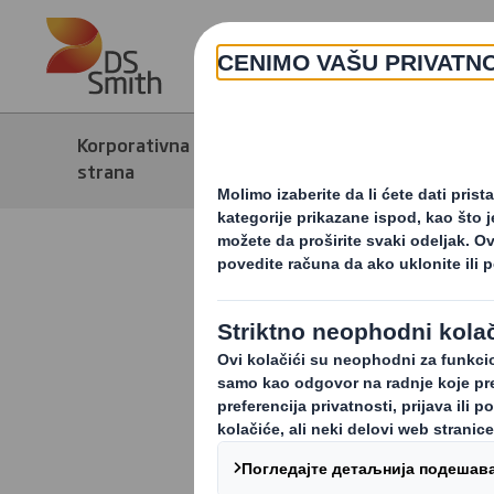
Skip to main content
Korporativna
Vesti i
Mediji
strana
štamp
Brendovi k
učine ekol
ostalim b