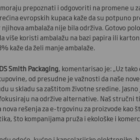
moraju prepoznati i odgovoriti na promene u 
rećina evropskih kupaca kaže da su potpuno pr
njihova ambalaža nije bila održiva. Gotovo pol
a više koristi ambalažu na bazi papira ili karto
58% kaže da želi manje ambalaže.
 DS Smith Packaging
, komentarisao je: „Uz tak
upovine, od presudne je važnosti da naše nove
u u skladu sa zaštitom životne sredine. Jasno j
 fokusiraju na održive alternative. Naš stručni 
nova rešenja za e-trgovinu za proizvode kao št
ika, što kompanijama pruža i ekološke i komerc
ndu odeće, kućne i kancelarijske elektronike, hra