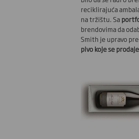
reciklirajuća ambal
na tržištu. Sa
portf
brendovima da odab
Smith je upravo pr
pivo koje se prodaj