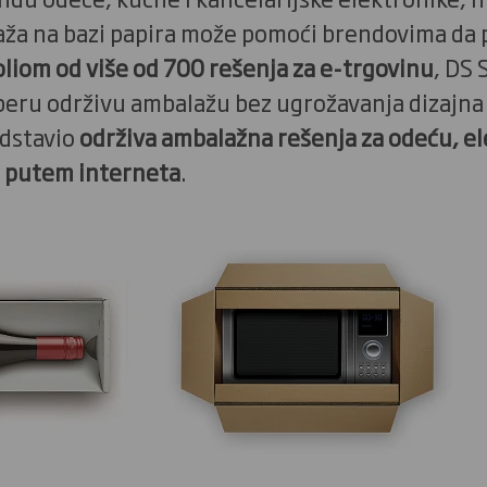
aža na bazi papira može pomoći brendovima da p
oliom od više od 700 rešenja za e-trgovinu
, DS
eru održivu ambalažu bez ugrožavanja dizajna i
edstavio
održiva ambalažna rešenja za odeću, el
e putem interneta
.