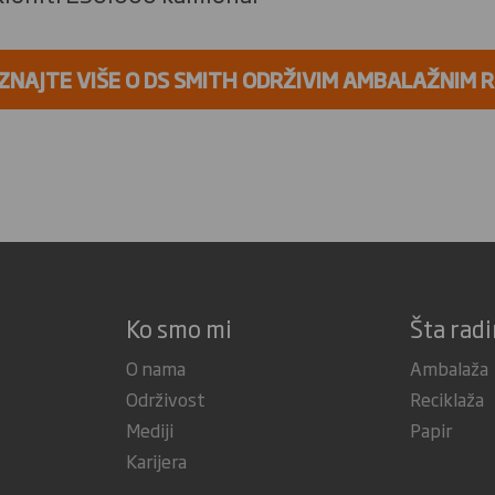
ZNAJTE VIŠE O DS SMITH ODRŽIVIM AMBALAŽNIM 
Ko smo mi
Šta rad
O nama
Ambalaža
Održivost
Reciklaža
Mediji
Papir
Karijera