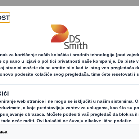
O nama
Proizvodi i usluge
 saopštenja za
Brendovi koji ne uspeju da e-trg
u
brendovima
oji ne uspeju da e-
oškom mogli bi da 
rendovima