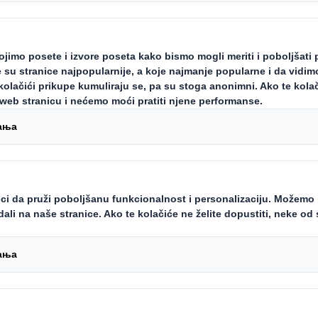
aža za e-trgovinu je neophodna ko
ti za životnu sredinu, već i da bi za
drživost proizvoda stavljaju na prvo mesto, što
živu ambalažu rizikuju da budu iza drugih brend
 DS Smith, gigant održive ambalaže, otkriva nove