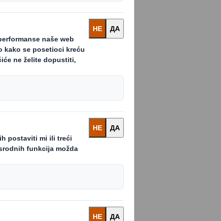
mpanijama - ne
htevniji kupci
 znači da
brendovi
ova
. Kako e-trgovina
 podatke koji