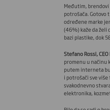
Međutim, brendovi 
potrošača. Gotovo t
određene marke jer 
(46%) kaže da želi d
bazi plastike, dok 
Stefano Rossi, CEO
promenu u načinu k
putem interneta bud
i potrošači sve više
svakodnevno stvara 
elektronika, kozmet
Bilo da se radi o bre