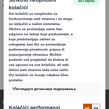
gde DS Smith predlaže neke konceptualne ideje.
Sadržaj je blokiran
Da biste prikazali ovaj sadržaj, morate dati saglasnost za
"funkcionalne" kolačiće
Powered by
Redefinisanje Ambalaže za Svet koji se