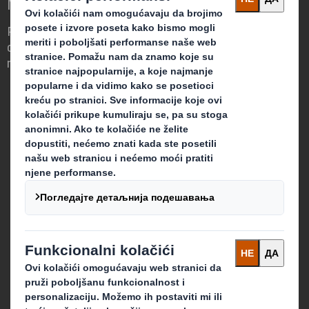
Menja
Razlikujemo se po tome što vidimo priliku
da ambalaža igra ključnu ulogu u svetu oko
nas.
Ko smo mi
O nama
Održivost
Mediji
Karijera
Šta radimo