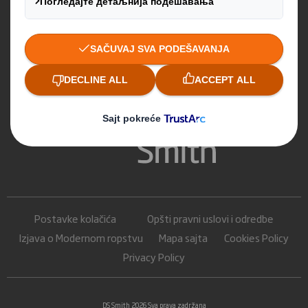
Postavke kolačića
Opšti pravni uslovi i odredbe
Izjava o Modernom ropstvu
Mapa sajta
Cookies Policy
Privacy Policy
DS Smith 2026 Sva prava zadržana