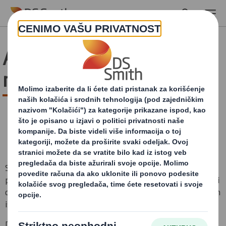
Skip to main content
Ambalaža se prilagodila
novoj normalnosti
Svet se uvek menja, ali nikad tako brzo kao sada. DS Smith
pokazuje posvećenost ovim promenama. Kako preduzeća i
društvene aktivnosti ponovo počinju da cvetaju, DS Smith
ističe mogućnosti povezane sa ambalažom.
Da bismo to ilustrovali, u nastavku pronađite kratki video