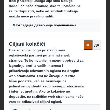
Ambalaža
Reciklaža
Papir
Kontaktirajte nas
Naše lokacije
Kontaktirajte nas
Pratite nas