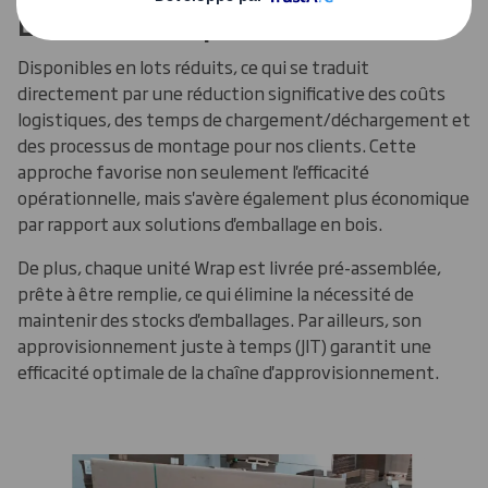
Lots réduits et pré‑assemblés
Disponibles en lots réduits, ce qui se traduit
directement par une réduction significative des coûts
logistiques, des temps de chargement/déchargement et
des processus de montage pour nos clients. Cette
approche favorise non seulement l'efficacité
opérationnelle, mais s'avère également plus économique
par rapport aux solutions d'emballage en bois.
De plus, chaque unité Wrap est livrée pré-assemblée,
prête à être remplie, ce qui élimine la nécessité de
maintenir des stocks d'emballages. Par ailleurs, son
approvisionnement juste à temps (JIT) garantit une
efficacité optimale de la chaîne d'approvisionnement.